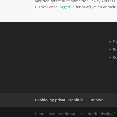
Vær den første til at anmelde “Oakley ARO7 LIT
Du skal være
logged in
for at afgive en anmeld
Fo
Pr
Ko
Cookie- og privatlivspolitik
Kontakt
Denne hjemmeside samler et bredt udvalg af spæ