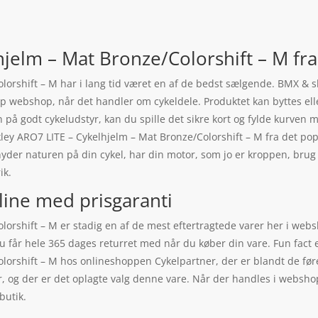
jelm – Mat Bronze/Colorshift – M fr
lorshift – M har i lang tid været en af de bedst sælgende. BMX & s
top webshop, når det handler om cykeldele. Produktet kan byttes ell
ten på godt cykeludstyr, kan du spille det sikre kort og fylde kurven m
kley ARO7 LITE – Cykelhjelm – Mat Bronze/Colorshift – M fra det p
 nyder naturen på din cykel, har din motor, som jo er kroppen, bru
ik.
line med prisgaranti
orshift – M er stadig en af de mest eftertragtede varer her i webs
u får hele 365 dages returret med når du køber din vare. Fun fact 
lorshift – M hos onlineshoppen Cykelpartner, der er blandt de før
r, og der er det oplagte valg denne vare. Når der handles i websho
butik.