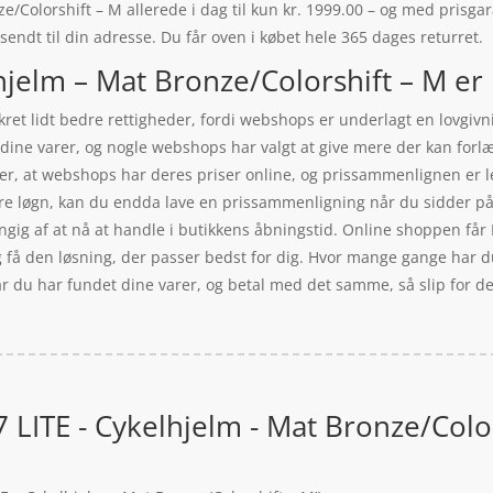
Colorshift – M allerede i dag til kun kr. 1999.00 – og med prisgaran
 sendt til din adresse. Du får oven i købet hele 365 dages returret.
jelm – Mat Bronze/Colorshift – M er 
ret lidt bedre rettigheder, fordi webshops er underlagt en lovgivni
bt dine varer, og nogle webshops har valgt at give mere der kan fo
 er, at webshops har deres priser online, og prissammenlignen er 
 være løgn, kan du endda lave en prissammenligning når du sidder på
ngig af at nå at handle i butikkens åbningstid. Online shoppen får Po
og få den løsning, der passer bedst for dig. Hvor mange gange har du 
når du har fundet dine varer, og betal med det samme, så slip for d
LITE - Cykelhjelm - Mat Bronze/Color