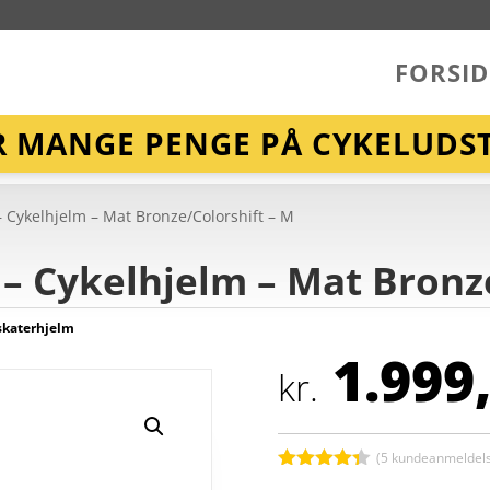
FORSID
R MANGE PENGE PÅ CYKELUDST
 Cykelhjelm – Mat Bronze/Colorshift – M
– Cykelhjelm – Mat Bronze
skaterhjelm
1.999
kr.
(
5
kundeanmeldels
Bedømt