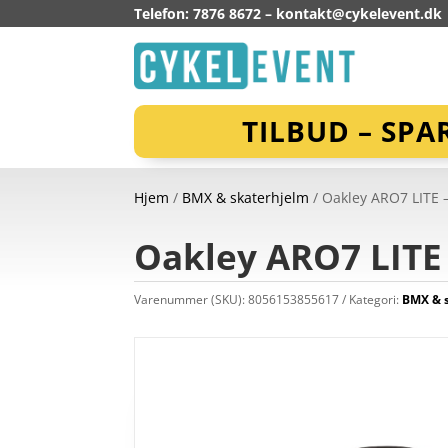
Telefon: 7876 8672 –
kontakt@cykelevent.dk
TILBUD – SPA
Hjem
/
BMX & skaterhjelm
/ Oakley ARO7 LITE –
Oakley ARO7 LITE 
Varenummer (SKU):
8056153855617
Kategori:
BMX & 