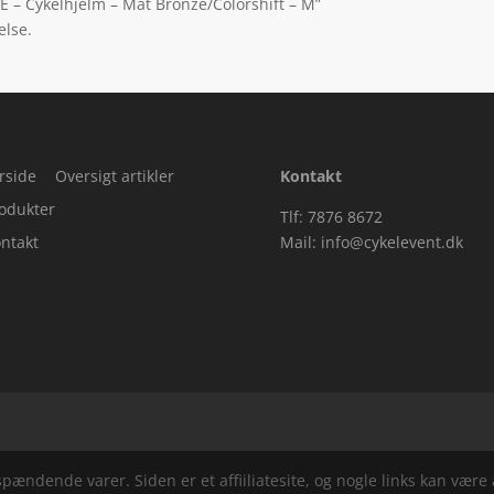
E – Cykelhjelm – Mat Bronze/Colorshift – M”
else.
rside
Oversigt artikler
Kontakt
odukter
Tlf: 7876 8672
ntakt
Mail:
info@cykelevent.dk
ndende varer. Siden er et affiiliatesite, og nogle links kan være a