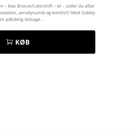
m – Mat Bronze/Colorshift – M – Leder du efter
novation, aerodynamik og komfort? Med Oakley
en pålidelig ledsage…
KØB