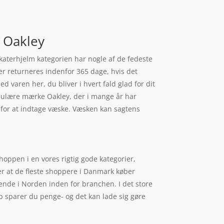
a Oakley
katerhjelm kategorien har nogle af de fedeste
er returneres indenfor 365 dage, hvis det
ed varen her, du bliver i hvert fald glad for dit
opulære mærke Oakley, der i mange år har
g for at indtage væske. Væsken kan sagtens
hoppen i en vores rigtig gode kategorier,
er at de fleste shoppere i Danmark køber
ende i Norden inden for branchen. I det store
p sparer du penge- og det kan lade sig gøre