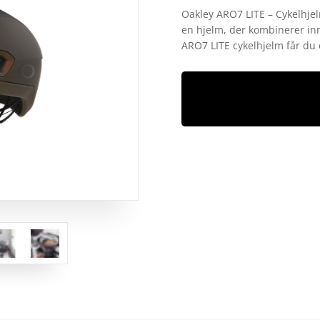
som
4.3
Oakley ARO7 LITE – Cykelhjel
ud af 5
en hjelm, der kombinerer in
baseret
på
ARO7 LITE cykelhjelm får du 
kundebedø
mmelser