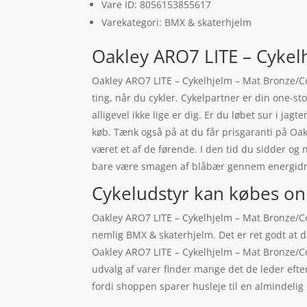
Vare ID: 8056153855617
Varekategori: BMX & skaterhjelm
Oakley ARO7 LITE – Cykelh
Oakley ARO7 LITE – Cykelhjelm – Mat Bronze/Co
ting, når du cykler. Cykelpartner er din one-s
alligevel ikke lige er dig. Er du løbet sur i jag
køb. Tænk også på at du får prisgaranti på Oa
været et af de førende. I den tid du sidder og
bare være smagen af blåbær gennem energidr
Cykeludstyr kan købes on
Oakley ARO7 LITE – Cykelhjelm – Mat Bronze/Col
nemlig BMX & skaterhjelm. Det er ret godt at d
Oakley ARO7 LITE – Cykelhjelm – Mat Bronze/Co
udvalg af varer finder mange det de leder efte
fordi shoppen sparer husleje til en almindelig 