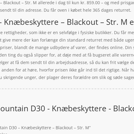
lackout – Str. M allerede i dag til kun kr. 859.00 – og med prisgara
 sendt til din adresse. Du får oven i købet hele 365 dages returret.
 Knæbeskyttere – Blackout – Str. M e
rettigheder, som ikke er en selvfølge i fysiske butikker. Du får me
 at give mere der kan forlænge din standard returret med både ug
priser, blandt de mange udbydere af varer, der findes online. Din 
nden ting du også slipper for, at døje med at få bugseret alle vare
ger at få dem sendt til din arbejdsadresse, så du kan frit vælge de
en anden for at høre, hvorfor prisen ikke går ind til det rigtige. Når
 skrigende unger, der plager deres forældre om slik og søde sage
ountain D30 - Knæbeskyttere - Blacko
tain D30 – Knæbeskyttere – Blackout – Str. M”