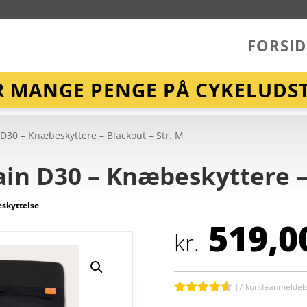
FORSID
R MANGE PENGE PÅ CYKELUDST
D30 – Knæbeskyttere – Blackout – Str. M
in D30 – Knæbeskyttere – 
skyttelse
519,0
kr.
(
7
kundeanmeldels
Bedømt