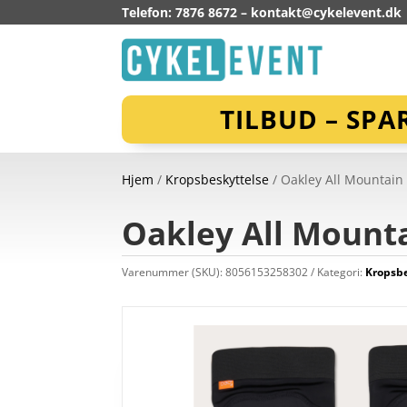
Telefon: 7876 8672 –
kontakt@cykelevent.dk
TILBUD – SPA
Hjem
/
Kropsbeskyttelse
/ Oakley All Mountain 
Oakley All Mounta
Varenummer (SKU):
8056153258302
Kategori:
Kropsbe