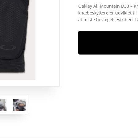
som
4.6
Oakley All Mountain D30 – Kn
ud af 5
knæbeskyttere er udviklet til
baseret på
kundebedø
at miste bevægelsesfrihed. 
mmelser