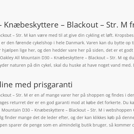
 Knæbeskyttere – Blackout – Str. M f
out – Str. M kan være med til at give din cykling et løft. Kropsbes
er den førende cykelshop i hele Danmark. Varen kan du bytte op til
er hjælpen lige her, og den hedder vare her på siden, det er et godt 
på Oakley All Mountain D30 – Knæbeskyttere – Blackout – Str. M og 
nyder naturen på din cykel, skal du huske at have noget vand med.
line med prisgaranti
kout – Str. M er en af mange varer her på shoppen og findes i den
es returret der er en god garanti mod at købe det forkerte. Du kan
l Mountain D30 – Knæbeskyttere – Blackout – Str. M i webshoppen Cy
lg finder mange det de leder efter, og der kan klikkes køb på denn
pen sparer de penge som en almindelig butik bruger, så kommer de