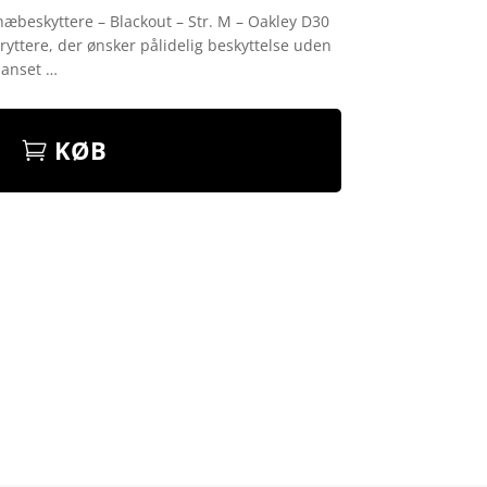
æbeskyttere – Blackout – Str. M – Oakley D30
 ryttere, der ønsker pålidelig beskyttelse uden
Uanset …
KØB