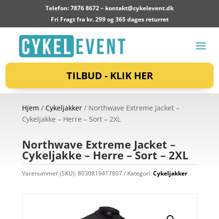
Telefon: 7876 8672 –
kontakt@cykelevent.dk
Fri Fragt fra kr. 299 og 365 dages returret
TILBUD - KLIK HER
Hjem
/
Cykeljakker
/ Northwave Extreme Jacket –
Cykeljakke – Herre – Sort – 2XL
Northwave Extreme Jacket –
Cykeljakke – Herre – Sort – 2XL
Varenummer (SKU):
8030819417807
Kategori:
Cykeljakker