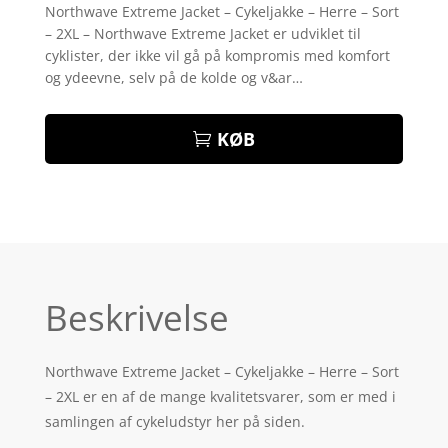
som
4.2
Northwave Extreme Jacket – Cykeljakke – Herre – Sort
ud af 5
– 2XL – Northwave Extreme Jacket er udviklet til
baseret
på
cyklister, der ikke vil gå på kompromis med komfort
kundebedø
og ydeevne, selv på de kolde og v&ar…
mmelser
KØB
Beskrivelse
Northwave Extreme Jacket – Cykeljakke – Herre – Sort
– 2XL er en af de mange kvalitetsvarer, som er med i
samlingen af cykeludstyr her på siden.