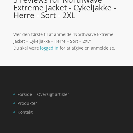
Extreme Jacket - Cykeljakke -
Herre - Sort - 2XL
Vær den første til at anmelde “Northwave Extreme
Jacket – Cykeljakke – Herre – Sort – 2XL”
Du skal være
logged in
for at afgive en anmeldelse.
Forside
Oversigt artikler
Produkter
Kontakt