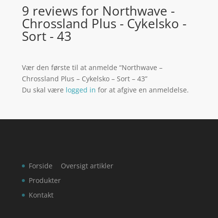
9 reviews for
Northwave -
Chrossland Plus - Cykelsko -
Sort - 43
Vær den første til at anmelde “Northwave –
Chrossland Plus – Cykelsko – Sort – 43”
Du skal være
logged in
for at afgive en anmeldelse.
Forside
Oversigt artikler
Produkter
Kontakt