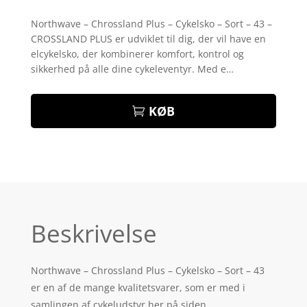
Bedømt
som
4.5
Northwave – Chrossland Plus – Cykelsko – Sort – 43 –
ud af 5
CROSSLAND PLUS er udviklet til dig, der vil have en
baseret
på
elcykelsko, der kombinerer komfort, kontrol og
kundebedø
sikkerhed på alle dine cykeleventyr. Med e…
mmelser
KØB
Beskrivelse
Northwave – Chrossland Plus – Cykelsko – Sort – 43
er en af de mange kvalitetsvarer, som er med i
samlingen af cykeludstyr her på siden.