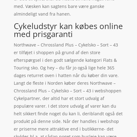
med. Væsken kan sagtens bare være ganske
almindeligt vand fra hanen.
Cykeludstyr kan købes online
med prisgaranti
Northwave – Chrossland Plus – Cykelsko – Sort – 43
er tilføjet i shoppen på grund af den store
efterspørgsel i den godt sælgende kategori Flats &
Touring sko. Og hey – du får jo også lige hele 365
dages returret oven i hatten når du køber din vare.
Langt de fleste i Norden køber deres Northwave –
Chrossland Plus – Cykelsko – Sort – 43 i webshoppen
Cykelpartner, der altid har et stort udvalg af
populære varer. I det store udvalg af varer kan du
helt sikkert finde noget du kan li, deriblandt også det
produkt på denne side. Når der handles i webshop
er priserne mere attraktive end i butikkerne- det
skyldes bl.a. at sådan noget som husleje kan være