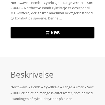
som
4.5
Northwave – Bomb – Cykeltrøje – Lange Ærmer – Sort
ud af 5
– XXXL – Northwave Bomb cykeltrøje er designet til
baseret
på
MTB-ryttere, der ønsker maksimal bevægelsesfrihed
kundebedø
og komfort på sporene. Denne …
mmelser
KØB
Beskrivelse
Northwave – Bomb – Cykeltrøje – Lange Ærmer – Sort
– XXXL er en af de mange kvalitetsvarer, som er med
i samlingen af cykeludstyr her på siden.