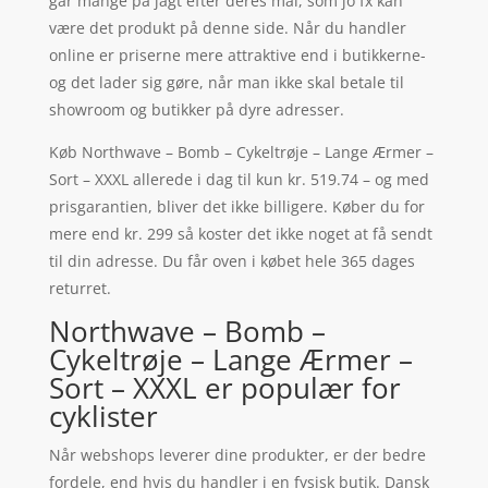
går mange på jagt efter deres mål, som jo fx kan
være det produkt på denne side. Når du handler
online er priserne mere attraktive end i butikkerne-
og det lader sig gøre, når man ikke skal betale til
showroom og butikker på dyre adresser.
Køb Northwave – Bomb – Cykeltrøje – Lange Ærmer –
Sort – XXXL allerede i dag til kun kr. 519.74 – og med
prisgarantien, bliver det ikke billigere. Køber du for
mere end kr. 299 så koster det ikke noget at få sendt
til din adresse. Du får oven i købet hele 365 dages
returret.
Northwave – Bomb –
Cykeltrøje – Lange Ærmer –
Sort – XXXL er populær for
cyklister
Når webshops leverer dine produkter, er der bedre
fordele, end hvis du handler i en fysisk butik. Dansk