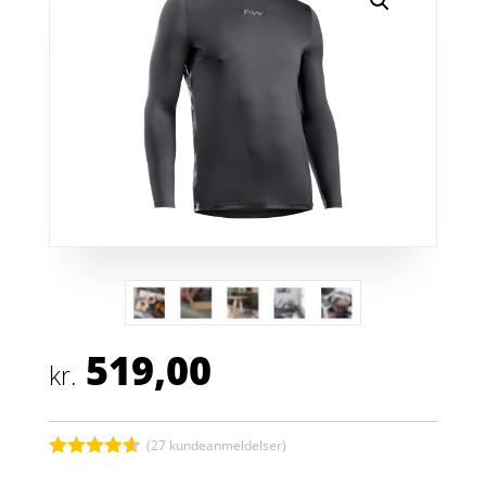
519,00
kr.
(
27
kundeanmeldelser)
Bedømt