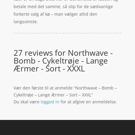
betale med det samme, så slip for de sædvanlige
forkerte valg af kø – man vælger altid den
langsomste.
27 reviews for
Northwave -
Bomb - Cykeltrøje - Lange
Ærmer - Sort - XXXL
Vær den første til at anmelde “Northwave – Bomb –
Cykeltrøje – Lange Ærmer – Sort – XXXL”
Du skal være
logged in
for at afgive en anmeldelse.