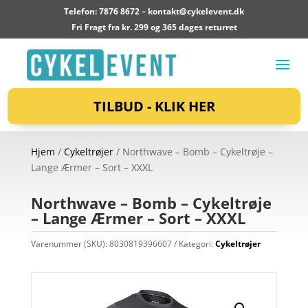
Telefon: 7876 8672 –
kontakt@cykelevent.dk
Fri Fragt fra kr. 299 og 365 dages returret
TILBUD - KLIK HER
Hjem
/
Cykeltrøjer
/ Northwave – Bomb – Cykeltrøje –
Lange Ærmer – Sort – XXXL
Northwave – Bomb – Cykeltrøje
– Lange Ærmer – Sort – XXXL
Varenummer (SKU):
8030819396607
Kategori:
Cykeltrøjer