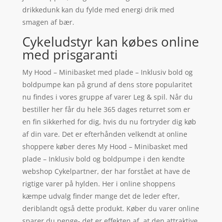
drikkedunk kan du fylde med energi drik med
smagen af bær.
Cykeludstyr kan købes online
med prisgaranti
My Hood – Minibasket med plade – Inklusiv bold og
boldpumpe kan på grund af dens store popularitet
nu findes i vores gruppe af varer Leg & spil. Når du
bestiller her får du hele 365 dages returret som er
en fin sikkerhed for dig, hvis du nu fortryder dig køb
af din vare. Det er efterhånden velkendt at online
shoppere køber deres My Hood – Minibasket med
plade – Inklusiv bold og boldpumpe i den kendte
webshop Cykelpartner, der har forstået at have de
rigtige varer på hylden. Her i online shoppens
kæmpe udvalg finder mange det de leder efter,
deriblandt også dette produkt. Køber du varer online
sparer du penge- det er effekten af, at den attraktive