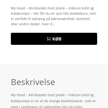
Bedømt
som
4.1
My Hood – Minibasket med plade – Inklusiv bold og
ud af 5
boldpumpe – Her får du en sjov lille basketkurv, som
baseret
på
er perfekt til ophæng på børneværelset, kontoret
kundebedø
eller andre steder, hvor d…
mmelser
KØB
Beskrivelse
My Hood – Minibasket med plade – Inklusiv bold og
boldpumpe er en af de mange kvalitetsvarer, som er
med i samlingen af cykeludstyr her på siden.