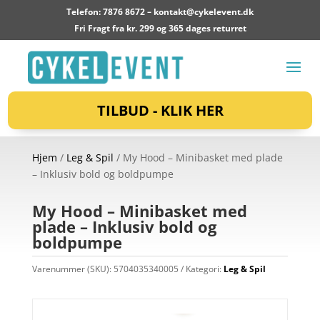
Telefon: 7876 8672 –
kontakt@cykelevent.dk
Fri Fragt fra kr. 299 og 365 dages returret
TILBUD - KLIK HER
Hjem
/
Leg & Spil
/ My Hood – Minibasket med plade
– Inklusiv bold og boldpumpe
My Hood – Minibasket med
plade – Inklusiv bold og
boldpumpe
Varenummer (SKU):
5704035340005
Kategori:
Leg & Spil