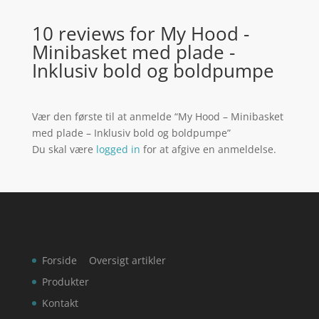
10 reviews for
My Hood -
Minibasket med plade -
Inklusiv bold og boldpumpe
Vær den første til at anmelde “My Hood – Minibasket
med plade – Inklusiv bold og boldpumpe”
Du skal være
logged in
for at afgive en anmeldelse.
Forside
Oversigt artikler
Produkter
Kontakt