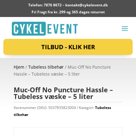
Telefon: 7876 8672 –
kontakt@cykelevent.dk
Fri Fragt fra kr. 299 og 365 dages returret
TILBUD - KLIK HER
Hjem
/
Tubeless tilbehør
/ Muc-Off No Puncture
Hassle – Tubeless væske – 5 liter
Muc-Off No Puncture Hassle –
Tubeless væske – 5 liter
Varenummer (SKU):
5037835823004
Kategori:
Tubeless
tilbehør