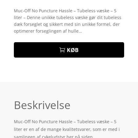
Bedømt
som
5
ud
Muc-Off No Puncture Hassle – Tubeless væske – 5
af 5
liter – Denne unikke tubeless væske gør dit tubeless
baseret på
kundebedøm
dæk forseglet og sikkert med sin unikke formel, der
melser
optimerer forseglingen af hulle…
KØB
Beskrivelse
Muc-Off No Puncture Hassle – Tubeless væske – 5
liter er en af de mange kvalitetsvarer, som er med i
samlingen af cykeludstyr her på siden.