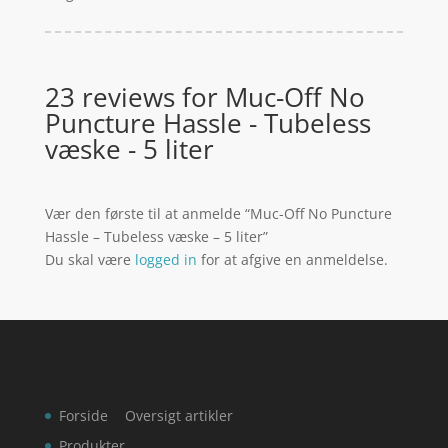
23 reviews for
Muc-Off No
Puncture Hassle - Tubeless
væske - 5 liter
Vær den første til at anmelde “Muc-Off No Puncture
Hassle – Tubeless væske – 5 liter”
Du skal være
logged in
for at afgive en anmeldelse.
Forside
Oversigt artikler
Produkter