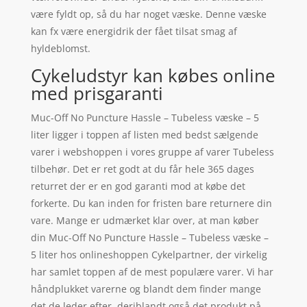
være fyldt op, så du har noget væske. Denne væske
kan fx være energidrik der fået tilsat smag af
hyldeblomst.
Cykeludstyr kan købes online
med prisgaranti
Muc-Off No Puncture Hassle – Tubeless væske – 5
liter ligger i toppen af listen med bedst sælgende
varer i webshoppen i vores gruppe af varer Tubeless
tilbehør. Det er ret godt at du får hele 365 dages
returret der er en god garanti mod at købe det
forkerte. Du kan inden for fristen bare returnere din
vare. Mange er udmærket klar over, at man køber
din Muc-Off No Puncture Hassle – Tubeless væske –
5 liter hos onlineshoppen Cykelpartner, der virkelig
har samlet toppen af de mest populære varer. Vi har
håndplukket varerne og blandt dem finder mange
det de leder efter, deriblandt også det produkt på