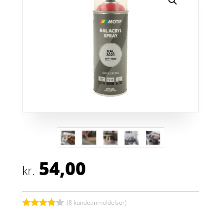
54,00
kr.
(
8
kundeanmeldelser)
Bedømt