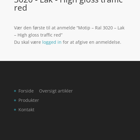
red
Vær den første til at anmelde “Motip – Ral 3020 – Lak
– High gloss traffic red”
Du skal være
logged in
for at afgive en anmeldelse.
Forside
Oversigt artikler
Produkter
Kontakt