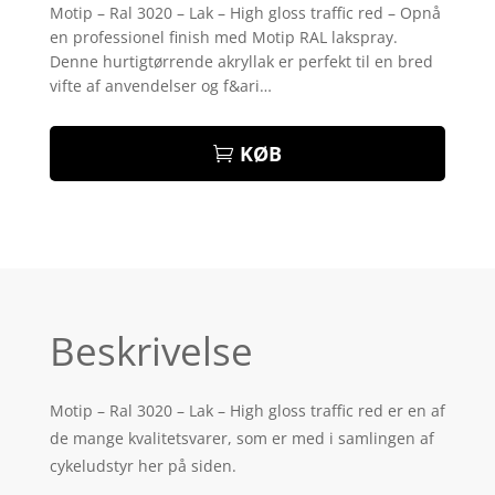
som
4
Motip – Ral 3020 – Lak – High gloss traffic red – Opnå
ud af 5
en professionel finish med Motip RAL lakspray.
baseret
på
Denne hurtigtørrende akryllak er perfekt til en bred
kundebed
vifte af anvendelser og f&ari…
ømmelse
r
KØB
Beskrivelse
Motip – Ral 3020 – Lak – High gloss traffic red er en af
de mange kvalitetsvarer, som er med i samlingen af
cykeludstyr her på siden.