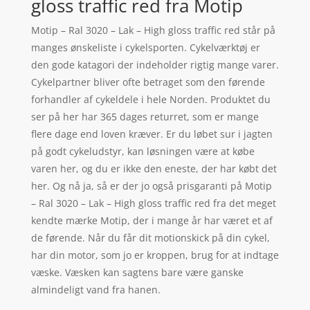
gloss traffic red fra Motip
Motip – Ral 3020 – Lak – High gloss traffic red står på
manges ønskeliste i cykelsporten. Cykelværktøj er
den gode katagori der indeholder rigtig mange varer.
Cykelpartner bliver ofte betraget som den førende
forhandler af cykeldele i hele Norden. Produktet du
ser på her har 365 dages returret, som er mange
flere dage end loven kræver. Er du løbet sur i jagten
på godt cykeludstyr, kan løsningen være at købe
varen her, og du er ikke den eneste, der har købt det
her. Og nå ja, så er der jo også prisgaranti på Motip
– Ral 3020 – Lak – High gloss traffic red fra det meget
kendte mærke Motip, der i mange år har været et af
de førende. Når du får dit motionskick på din cykel,
har din motor, som jo er kroppen, brug for at indtage
væske. Væsken kan sagtens bare være ganske
almindeligt vand fra hanen.