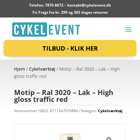
Telefon: 7876 8672 –
kontakt@cykelevent.dk
Fri Fragt fra kr. 299 og 365 dages returret
TILBUD - KLIK HER
Hjem
/
Cykelværktøj
/ Motip – Ral 3020 – Lak – High
gloss traffic red
Motip – Ral 3020 – Lak – High
gloss traffic red
Varenummer (SKU):
8711347070886
Kategori:
Cykelværktøj