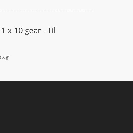
1 x 10 gear - Til
t X g”