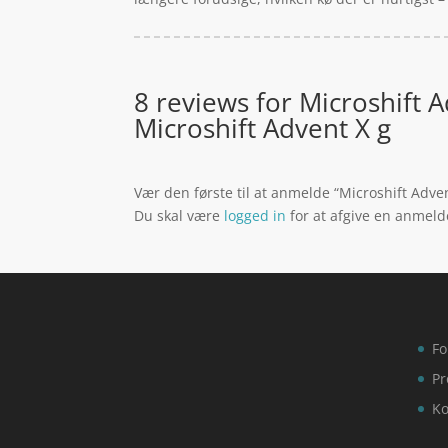
8 reviews for
Microshift Ad
Microshift Advent X g
Vær den første til at anmelde “Microshift Advent
Du skal være
logged in
for at afgive en anmeld
Fo
Pr
Ko