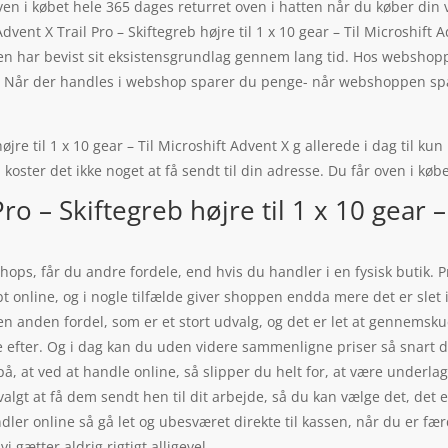
en i købet hele 365 dages returret oven i hatten når du køber din 
dvent X Trail Pro – Skiftegreb højre til 1 x 10 gear – Til Microshif
en har bevist sit eksistensgrundlag gennem lang tid. Hos webshopp
kt. Når der handles i webshop sparer du penge- når webshoppen sp
øjre til 1 x 10 gear – Til Microshift Advent X g allerede i dag til ku
 koster det ikke noget at få sendt til din adresse. Du får oven i køb
ro – Skiftegreb højre til 1 x 10 gear –
ps, får du andre fordele, end hvis du handler i en fysisk butik. P
 online, og i nogle tilfælde giver shoppen endda mere det er slet i
 en anden fordel, som er et stort udvalg, og det er let at gennemsku
e efter. Og i dag kan du uden videre sammenligne priser så snart d
å, at ved at handle online, så slipper du helt for, at være underl
 valgt at få dem sendt hen til dit arbejde, så du kan vælge det, det
handler online så gå let og ubesværet direkte til kassen, når du er f
i gætter aldrig rigtigt alligevel.