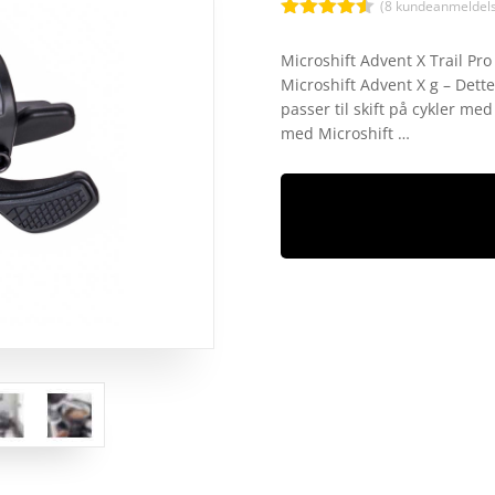
(
8
kundeanmeldels
Bedømt
som
4.5
Microshift Advent X Trail Pro –
ud af 5
Microshift Advent X g – Dette
baseret
på
passer til skift på cykler me
kundebedø
med Microshift …
mmelser