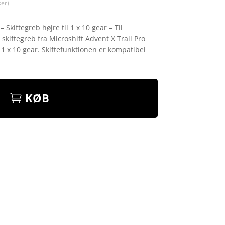
er)
 Skiftegreb højre til 1 x 10 gear – Til
 skiftegreb fra Microshift Advent X Trail Pro
d 1 x 10 gear. Skiftefunktionen er kompatibel
KØB