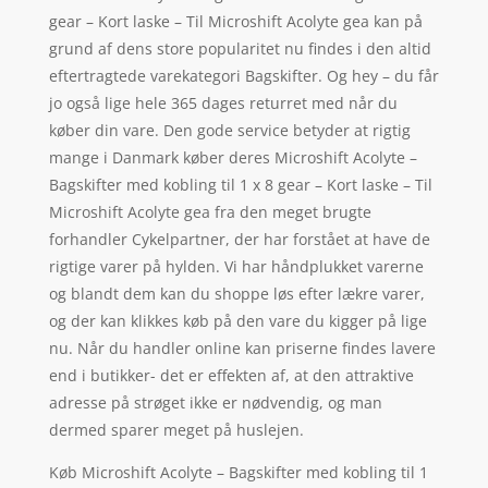
gear – Kort laske – Til Microshift Acolyte gea kan på
grund af dens store popularitet nu findes i den altid
eftertragtede varekategori Bagskifter. Og hey – du får
jo også lige hele 365 dages returret med når du
køber din vare. Den gode service betyder at rigtig
mange i Danmark køber deres Microshift Acolyte –
Bagskifter med kobling til 1 x 8 gear – Kort laske – Til
Microshift Acolyte gea fra den meget brugte
forhandler Cykelpartner, der har forstået at have de
rigtige varer på hylden. Vi har håndplukket varerne
og blandt dem kan du shoppe løs efter lækre varer,
og der kan klikkes køb på den vare du kigger på lige
nu. Når du handler online kan priserne findes lavere
end i butikker- det er effekten af, at den attraktive
adresse på strøget ikke er nødvendig, og man
dermed sparer meget på huslejen.
Køb Microshift Acolyte – Bagskifter med kobling til 1