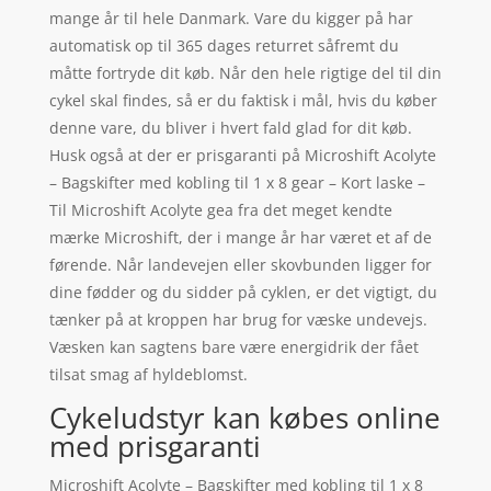
mange år til hele Danmark. Vare du kigger på har
automatisk op til 365 dages returret såfremt du
måtte fortryde dit køb. Når den hele rigtige del til din
cykel skal findes, så er du faktisk i mål, hvis du køber
denne vare, du bliver i hvert fald glad for dit køb.
Husk også at der er prisgaranti på Microshift Acolyte
– Bagskifter med kobling til 1 x 8 gear – Kort laske –
Til Microshift Acolyte gea fra det meget kendte
mærke Microshift, der i mange år har været et af de
førende. Når landevejen eller skovbunden ligger for
dine fødder og du sidder på cyklen, er det vigtigt, du
tænker på at kroppen har brug for væske undevejs.
Væsken kan sagtens bare være energidrik der fået
tilsat smag af hyldeblomst.
Cykeludstyr kan købes online
med prisgaranti
Microshift Acolyte – Bagskifter med kobling til 1 x 8