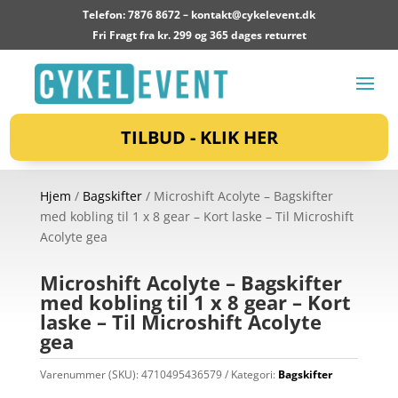
Telefon: 7876 8672 –
kontakt@cykelevent.dk
Fri Fragt fra kr. 299 og 365 dages returret
TILBUD - KLIK HER
Hjem
/
Bagskifter
/ Microshift Acolyte – Bagskifter
med kobling til 1 x 8 gear – Kort laske – Til Microshift
Acolyte gea
Microshift Acolyte – Bagskifter
med kobling til 1 x 8 gear – Kort
laske – Til Microshift Acolyte
gea
Varenummer (SKU):
4710495436579
Kategori:
Bagskifter