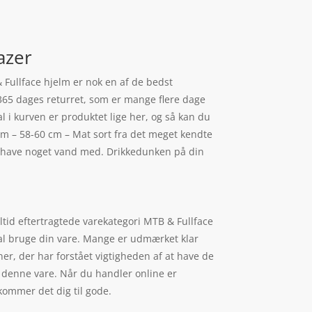
azer
& Fullface hjelm er nok en af de bedst
365 dages returret, som er mange flere dage
al i kurven er produktet lige her, og så kan du
elm – 58-60 cm – Mat sort fra det meget kendte
at have noget vand med. Drikkedunken på din
ltid eftertragtede varekategori MTB & Fullface
skal bruge din vare. Mange er udmærket klar
er, der har forstået vigtigheden af at have de
å denne vare. Når du handler online er
kommer det dig til gode.