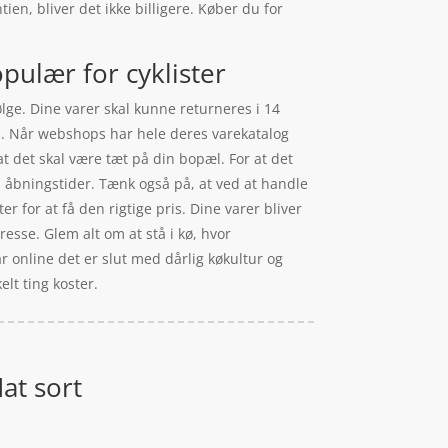
ien, bliver det ikke billigere. Køber du for
pulær for cyklister
lge. Dine varer skal kunne returneres i 14
il. Når webshops har hele deres varekatalog
t det skal være tæt på din bopæl. For at det
 åbningstider. Tænk også på, at ved at handle
ter for at få den rigtige pris. Dine varer bliver
resse. Glem alt om at stå i kø, hvor
år online det er slut med dårlig køkultur og
lt ting koster.
at sort