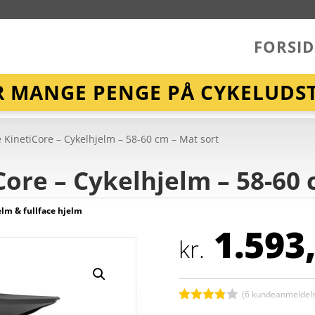
FORSID
R MANGE PENGE PÅ CYKELUDST
 KinetiCore – Cykelhjelm – 58-60 cm – Mat sort
Core – Cykelhjelm – 58-60 
lm & fullface hjelm
1.593
kr.
(
6
kundeanmeldels
Bedømt