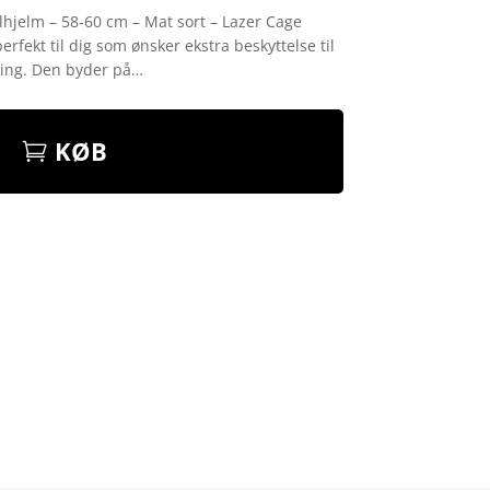
lhjelm – 58-60 cm – Mat sort – Lazer Cage
erfekt til dig som ønsker ekstra beskyttelse til
cing. Den byder på…
KØB