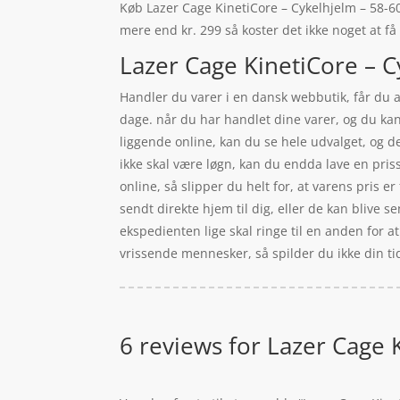
Køb Lazer Cage KinetiCore – Cykelhjelm – 58-60 
mere end kr. 299 så koster det ikke noget at få
Lazer Cage KinetiCore – C
Handler du varer i en dansk webbutik, får du a
dage. når du har handlet dine varer, og du ka
liggende online, kan du se hele udvalget, og d
ikke skal være løgn, kan du endda lave en pri
online, så slipper du helt for, at varens pris er 
sendt direkte hjem til dig, eller de kan blive s
ekspedienten lige skal ringe til en anden for at
vrissende mennesker, så spilder du ikke din tid
6 reviews for
Lazer Cage K