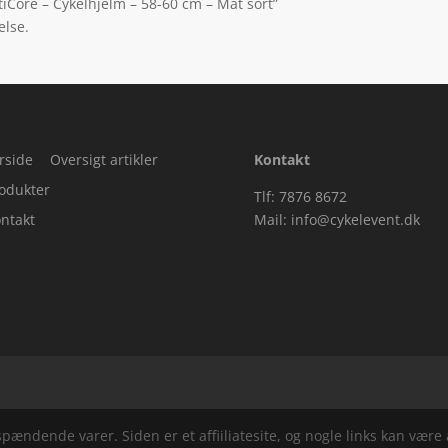
tiCore – Cykelhjelm – 58-60 cm – Mat sort”
else.
rside
Oversigt artikler
Kontakt
odukter
Tlf: 7876 8672
ntakt
Mail:
info@cykelevent.dk
ndende varer. Siden er et affiiliatesite, og nogle links kan være a