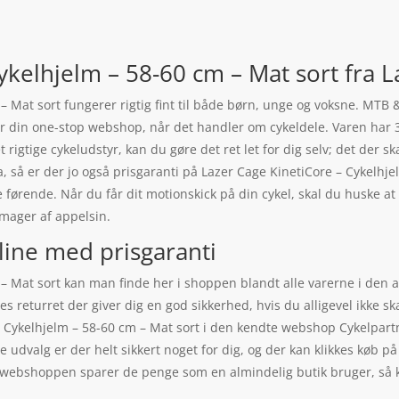
ykelhjelm – 58-60 cm – Mat sort fra L
– Mat sort fungerer rigtig fint til både børn, unge og voksne. MTB 
r din one-stop webshop, når det handler om cykeldele. Varen har 
rigtige cykeludstyr, kan du gøre det ret let for dig selv; det der sk
a, så er der jo også prisgaranti på Lazer Cage KinetiCore – Cykelhj
e førende. Når du får dit motionskick på din cykel, skal du huske 
smager af appelsin.
line med prisgaranti
– Mat sort kan man finde her i shoppen blandt alle varerne i den a
es returret der giver dig en god sikkerhed, hvis du alligevel ikke 
 Cykelhjelm – 58-60 cm – Mat sort i den kendte webshop Cykelpartn
 udvalg er der helt sikkert noget for dig, og der kan klikkes køb p
r webshoppen sparer de penge som en almindelig butik bruger, så 