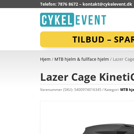
Telefon: 7876 8672 –
kontakt@cykelevent.dk
TILBUD – SPA
Hjem
/
MTB hjelm & fullface hjelm
/ Lazer Cage
Lazer Cage Kineti
Varenummer (SKU):
5400974016345
Kategori:
MTB hje