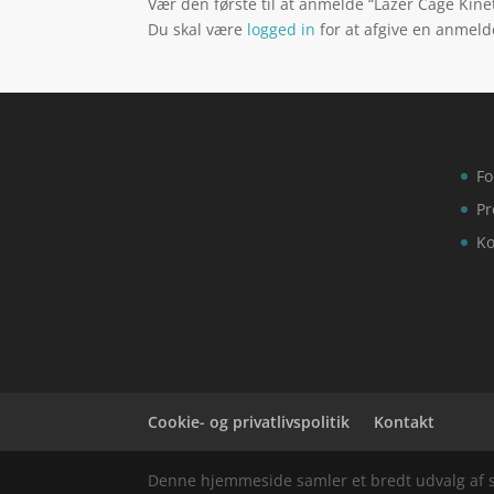
Vær den første til at anmelde “Lazer Cage Kine
Du skal være
logged in
for at afgive en anmeld
Fo
Pr
Ko
Cookie- og privatlivspolitik
Kontakt
Denne hjemmeside samler et bredt udvalg af spæ