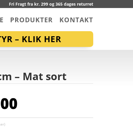
Fri Fragt fra kr. 299 og 365 dages returret
E
PRODUKTER
KONTAKT
YR – KLIK HER
cm – Mat sort
,00
er)