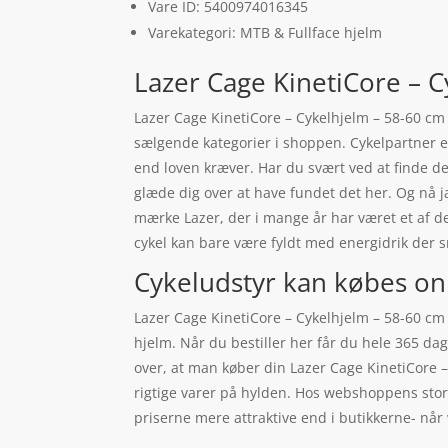
Vare ID: 5400974016345
Varekategori: MTB & Fullface hjelm
Lazer Cage KinetiCore – C
Lazer Cage KinetiCore – Cykelhjelm – 58-60 cm 
sælgende kategorier i shoppen. Cykelpartner e
end loven kræver. Har du svært ved at finde det 
glæde dig over at have fundet det her. Og nå j
mærke Lazer, der i mange år har været et af d
cykel kan bare være fyldt med energidrik der 
Cykeludstyr kan købes on
Lazer Cage KinetiCore – Cykelhjelm – 58-60 cm 
hjelm. Når du bestiller her får du hele 365 dag
over, at man køber din Lazer Cage KinetiCore –
rigtige varer på hylden. Hos webshoppens store
priserne mere attraktive end i butikkerne- nå