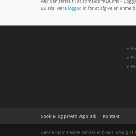
Vær den første til at anmelde “KLICKfix – Doggy 
Du skal være
logged in
for at afgive en anmeld
Fo
Pr
Ko
Cookie- og privatlivspolitik
Kontakt
Denne hjemmeside samler et bredt udvalg af spæ