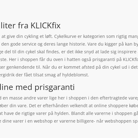
iter fra KLICKfix
 at give din cykling et løft. Cykelkurve er kategorien som rigtig man
 den gode service og deres lange historie. Vare du kigger på kan by
ige del til din cykel skal findes, er det ikke snyd at lade sig inspire
ste. Her i shoppen får du oven i hatten også prisgaranti på KLICKfi
r genkendende til. Når du er kommet afsted på din cykel ud i det 
gidrik der fået tilsat smag af hyldeblomst.
line med prisgaranti
 en masse andre varer lige her i shoppen i den eftertragtede vareg
øber din vare. Det er efterhånden velkendt at online shoppere købe
at have de rigtige varer på hylden. Blandt alle varerne i shoppen g
be dine varer i en webshop er varerne billigere- når webshoppen s