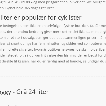
ag til kun kr. 689.00 – og med prisgarantien, bliver det ikke billige
ven i købet hele 365 dages returret.
liter er populær for cyklister
 betingelser, som ikke er en selvfølge i fysiske butikker. Du får me
ps, der er endnu bedre og giver mere det er slet ikke ualmindeligt, 
som er et stort udvalg, som gør det let at sammenligne priser, når
er så snart du lige har fem minutter, og sidder ved computeren ell
lle indrette sig efter, hvornår butikkerne synes, de skal holde åbent
e i stedet for, så du kan frit vælge den løsning, der er bedst for di
t direkte til kassen, når du er færdig med at handle, så undgår du
oggy - Grå 24 liter