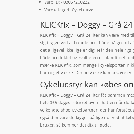
Vare ID: 4030572002221
Varekategori: Cykelkurve
KLICKfix – Doggy – Grå 24 l
KLICKfix – Doggy – Grå 24 liter kan være med til
sig trygge ved at handle hos, både på grund af
det alligevel ikke lige er dig. Når den hele rigt
både produktet og kvaliteten er blandt det bed
mærke KLICKfix, som mange i cykelsporten nikke
har noget væske. Denne væske kan fx være ener
Cykeludstyr kan købes on
KLICKfix – Doggy – Grå 24 liter fås sammen med
hele 365 dages returret oven i hatten når du k
velkendte shop Cykelpartner, der har forstået 
også den vare du kigger på lige nu. Ved at kø
bruger, så kommer det dig til gode.