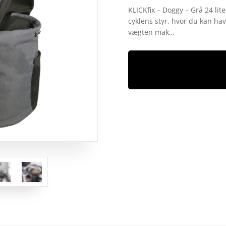
som
5
ud
KLICKfix – Doggy – Grå 24 lit
af 5
cyklens styr, hvor du kan ha
baseret på
kundebedøm
vægten mak…
melser