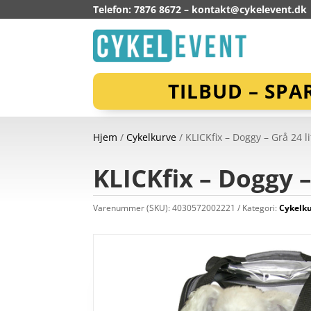
Telefon: 7876 8672 –
kontakt@cykelevent.dk
TILBUD – SPA
Hjem
/
Cykelkurve
/ KLICKfix – Doggy – Grå 24 li
KLICKfix – Doggy –
Varenummer (SKU):
4030572002221
Kategori:
Cykelk