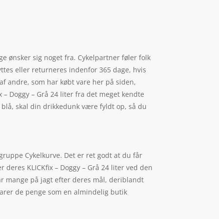
ge ønsker sig noget fra. Cykelpartner føler folk
ttes eller returneres indenfor 365 dage, hvis
re af andre, som har købt vare her på siden,
x – Doggy – Grå 24 liter fra det meget kendte
blå, skal din drikkedunk være fyldt op, så du
ruppe Cykelkurve. Det er ret godt at du får
r deres KLICKfix – Doggy – Grå 24 liter ved den
år mange på jagt efter deres mål, deriblandt
parer de penge som en almindelig butik