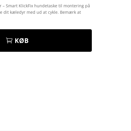
er – Smart KlickFix hundetaske til montering på
ve dit kæledyr med ud at cykle. Bemærk at
KØB