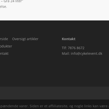
– Grå 24 liter”
else.
rside
Oversigt artikler
Kontakt
odukter
Tlf: 7876 8672
ntakt
Mail:
info@cykelevent.dk
ndende varer. Siden er et affiiliatesite, og nogle links kan være a