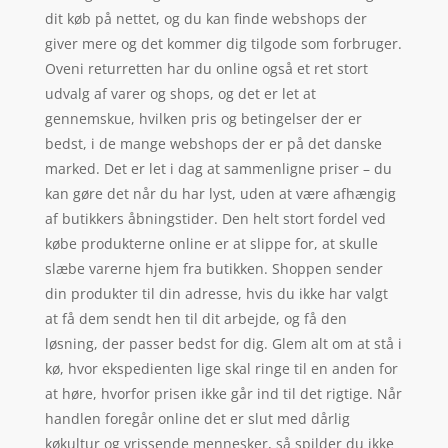
dit køb på nettet, og du kan finde webshops der
giver mere og det kommer dig tilgode som forbruger.
Oveni returretten har du online også et ret stort
udvalg af varer og shops, og det er let at
gennemskue, hvilken pris og betingelser der er
bedst, i de mange webshops der er på det danske
marked. Det er let i dag at sammenligne priser – du
kan gøre det når du har lyst, uden at være afhængig
af butikkers åbningstider. Den helt stort fordel ved
købe produkterne online er at slippe for, at skulle
slæbe varerne hjem fra butikken. Shoppen sender
din produkter til din adresse, hvis du ikke har valgt
at få dem sendt hen til dit arbejde, og få den
løsning, der passer bedst for dig. Glem alt om at stå i
kø, hvor ekspedienten lige skal ringe til en anden for
at høre, hvorfor prisen ikke går ind til det rigtige. Når
handlen foregår online det er slut med dårlig
køkultur og vrissende mennesker, så spilder du ikke