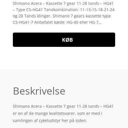
som
4.6
Shimano Acera – Kassette 7 gear 11-28 tands – HG41
ud af 5
– Type CS-HG41 Tandkombination: 11-13-15-18-21-24
baseret på
kundebedø
og 28 Tands klinger. Shimano 7 gears kassette type
mmelser
CS-HG41-7 Anbefalet kæde: HG-40 eller HG-7…
KØB
Beskrivelse
Shimano Acera – Kassette 7 gear 11-28 tands – HG41
er en af de mange kvalitetsvarer, som er med i
samlingen af cykeludstyr her på siden.