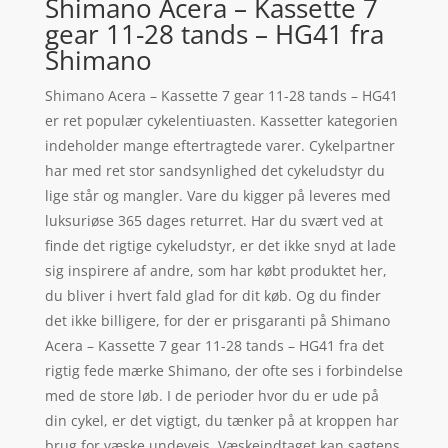
Shimano Acera – Kassette 7
gear 11-28 tands – HG41 fra
Shimano
Shimano Acera – Kassette 7 gear 11-28 tands – HG41
er ret populær cykelentiuasten. Kassetter kategorien
indeholder mange eftertragtede varer. Cykelpartner
har med ret stor sandsynlighed det cykeludstyr du
lige står og mangler. Vare du kigger på leveres med
luksuriøse 365 dages returret. Har du svært ved at
finde det rigtige cykeludstyr, er det ikke snyd at lade
sig inspirere af andre, som har købt produktet her,
du bliver i hvert fald glad for dit køb. Og du finder
det ikke billigere, for der er prisgaranti på Shimano
Acera – Kassette 7 gear 11-28 tands – HG41 fra det
rigtig fede mærke Shimano, der ofte ses i forbindelse
med de store løb. I de perioder hvor du er ude på
din cykel, er det vigtigt, du tænker på at kroppen har
brug for væske undevejs. Væskeindtaget kan sagtens