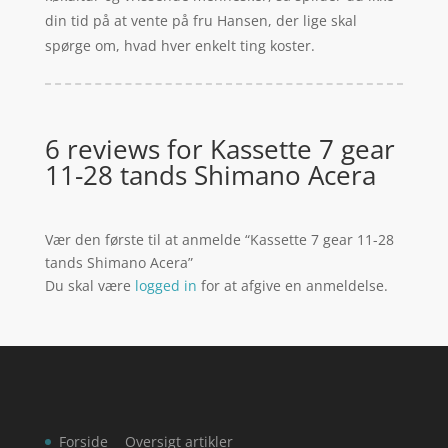
din tid på at vente på fru Hansen, der lige skal
spørge om, hvad hver enkelt ting koster.
6 reviews for
Kassette 7 gear
11-28 tands Shimano Acera
Vær den første til at anmelde “Kassette 7 gear 11-28
tands Shimano Acera”
Du skal være
logged in
for at afgive en anmeldelse.
Forside
Oversigt artikler