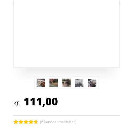
111,00
kr.
(
6
kundeanmeldelser)
Bedømt