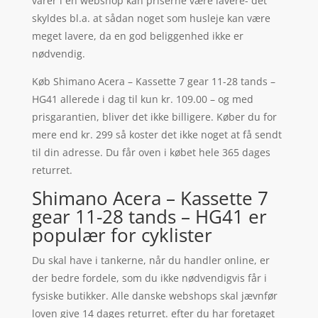
varer i en webshop kan priserne være lavere- det
skyldes bl.a. at sådan noget som husleje kan være
meget lavere, da en god beliggenhed ikke er
nødvendig.
Køb Shimano Acera – Kassette 7 gear 11-28 tands –
HG41 allerede i dag til kun kr. 109.00 – og med
prisgarantien, bliver det ikke billigere. Køber du for
mere end kr. 299 så koster det ikke noget at få sendt
til din adresse. Du får oven i købet hele 365 dages
returret.
Shimano Acera – Kassette 7
gear 11-28 tands – HG41 er
populær for cyklister
Du skal have i tankerne, når du handler online, er
der bedre fordele, som du ikke nødvendigvis får i
fysiske butikker. Alle danske webshops skal jævnfør
loven give 14 dages returret. efter du har foretaget