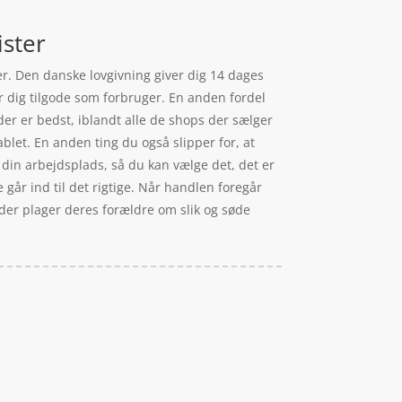
ister
ker. Den danske lovgivning giver dig 14 dages
r dig tilgode som forbruger. En anden fordel
 der er bedst, iblandt alle de shops der sælger
let. En anden ting du også slipper for, at
 din arbejdsplads, så du kan vælge det, det er
e går ind til det rigtige. Når handlen foregår
, der plager deres forældre om slik og søde