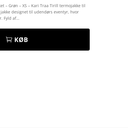
et – Grøn – XS – Kari Traa Tirill termojakke til
jakke designet til udendørs eventyr, hvor
r. Fyld af…
KØB