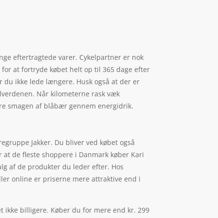
ange eftertragtede varer. Cykelpartner er nok
r at fortryde købet helt op til 365 dage efter
er du ikke lede længere. Husk også at der er
ykelverdenen. Når kilometerne rask væk
være smagen af blåbær gennem energidrik.
aregruppe Jakker. Du bliver ved købet også
 er at de fleste shoppere i Danmark køber Kari
alg af de produkter du leder efter. Hos
ler online er priserne mere attraktive end i
et ikke billigere. Køber du for mere end kr. 299