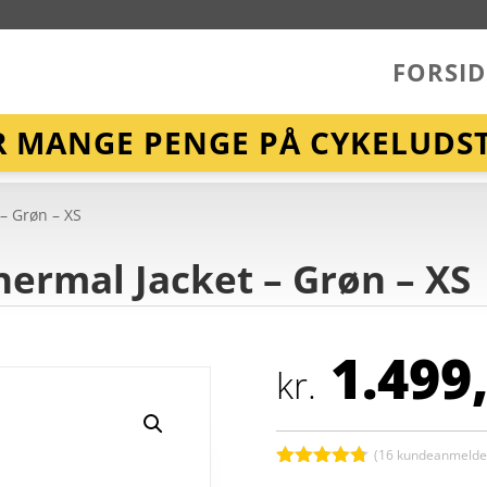
FORSID
R MANGE PENGE PÅ CYKELUDST
 – Grøn – XS
 Thermal Jacket – Grøn – XS
1.499
kr.
(
16
kundeanmeldel
Bedømt