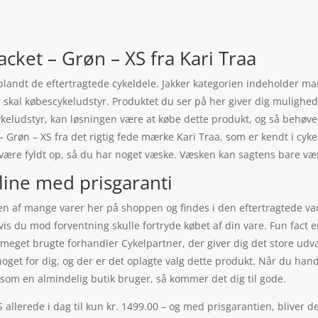
Jacket – Grøn – XS fra Kari Traa
r blandt de eftertragtede cykeldele. Jakker kategorien indeholder m
al købescykeludstyr. Produktet du ser på her giver dig mulighed fo
 cykeludstyr, kan løsningen være at købe dette produkt, og så behøv
t – Grøn – XS fra det rigtig fede mærke Kari Traa, som er kendt i c
k være fyldt op, så du har noget væske. Væsken kan sagtens bare 
line med prisgaranti
er en af mange varer her på shoppen og findes i den eftertragtede v
 hvis du mod forventning skulle fortryde købet af din vare. Fun fact
n meget brugte forhandler Cykelpartner, der giver dig det store udv
oget for dig, og der er det oplagte valg dette produkt. Når du hand
om en almindelig butik bruger, så kommer det dig til gode.
S allerede i dag til kun kr. 1499.00 – og med prisgarantien, bliver d