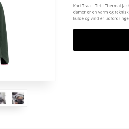
som
4.7
Kari Traa – Tirill Thermal Jack
ud af 5
damer er en varm og teknisk 
baseret på
kundebedø
kulde og vind er udfordringe
mmelser