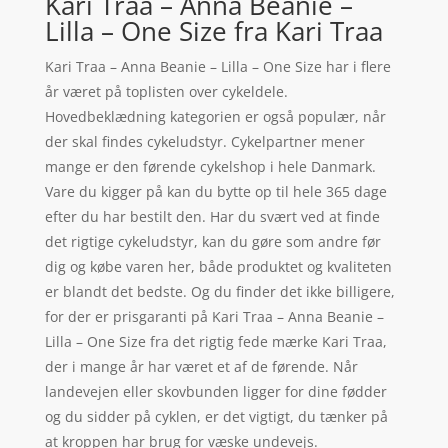
Kari Traa – Anna Beanie –
Lilla – One Size fra Kari Traa
Kari Traa – Anna Beanie – Lilla – One Size har i flere
år været på toplisten over cykeldele.
Hovedbeklædning kategorien er også populær, når
der skal findes cykeludstyr. Cykelpartner mener
mange er den førende cykelshop i hele Danmark.
Vare du kigger på kan du bytte op til hele 365 dage
efter du har bestilt den. Har du svært ved at finde
det rigtige cykeludstyr, kan du gøre som andre før
dig og købe varen her, både produktet og kvaliteten
er blandt det bedste. Og du finder det ikke billigere,
for der er prisgaranti på Kari Traa – Anna Beanie –
Lilla – One Size fra det rigtig fede mærke Kari Traa,
der i mange år har været et af de førende. Når
landevejen eller skovbunden ligger for dine fødder
og du sidder på cyklen, er det vigtigt, du tænker på
at kroppen har brug for væske undevejs.