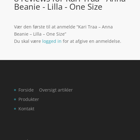
Beanie - Lilla - One Size
Vær den første til at anmelde “Kari Traa – Anna
Beanie – Lilla – One Size”
Du skal være
logged in
for at afgive en anmeldelse.
Forside
Oversigt artikler
Produkter
Kontakt