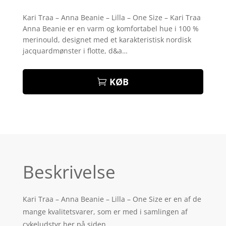
Bedømt
som
3.8
Kari Traa – Anna Beanie – Lilla – One Size – Kari Traa
ud af 5
Anna Beanie er en varm og komfortabel hue i 100 %
baseret
på
merinould, designet med et karakteristisk nordisk
kundebed
jacquardmønster i flotte, d&a…
ømmels
er
KØB
Beskrivelse
Kari Traa – Anna Beanie – Lilla – One Size er en af de
mange kvalitetsvarer, som er med i samlingen af
cykeludstyr her på siden.