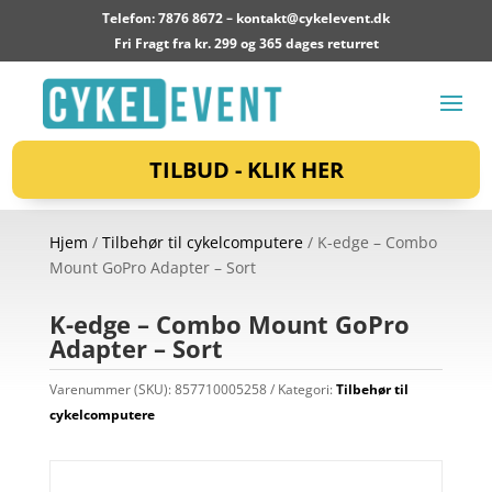
Telefon: 7876 8672 –
kontakt@cykelevent.dk
Fri Fragt fra kr. 299 og 365 dages returret
TILBUD - KLIK HER
Hjem
/
Tilbehør til cykelcomputere
/ K-edge – Combo
Mount GoPro Adapter – Sort
K-edge – Combo Mount GoPro
Adapter – Sort
Varenummer (SKU):
857710005258
Kategori:
Tilbehør til
cykelcomputere