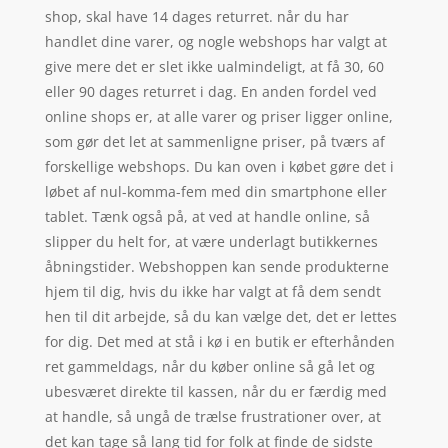
shop, skal have 14 dages returret. når du har
handlet dine varer, og nogle webshops har valgt at
give mere det er slet ikke ualmindeligt, at få 30, 60
eller 90 dages returret i dag. En anden fordel ved
online shops er, at alle varer og priser ligger online,
som gør det let at sammenligne priser, på tværs af
forskellige webshops. Du kan oven i købet gøre det i
løbet af nul-komma-fem med din smartphone eller
tablet. Tænk også på, at ved at handle online, så
slipper du helt for, at være underlagt butikkernes
åbningstider. Webshoppen kan sende produkterne
hjem til dig, hvis du ikke har valgt at få dem sendt
hen til dit arbejde, så du kan vælge det, det er lettes
for dig. Det med at stå i kø i en butik er efterhånden
ret gammeldags, når du køber online så gå let og
ubesværet direkte til kassen, når du er færdig med
at handle, så ungå de trælse frustrationer over, at
det kan tage så lang tid for folk at finde de sidste