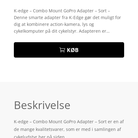
Bedømt
som
4.9
K-edge – Combo Mount GoPro Adapter – Sort –
ud af 5
Denne smarte adapter fra K-Edge gør det muligt for
baseret på
kundebedøm
dig at kombinere action-kamera, lys og
melser
cykelkomputer på dit cykelstyr. Adapteren er…
KØB
Beskrivelse
K-edge – Combo Mount GoPro Adapter – Sort er en af
de mange kvalitetsvarer, som er med i samlingen af
cykeludstyr her på siden.