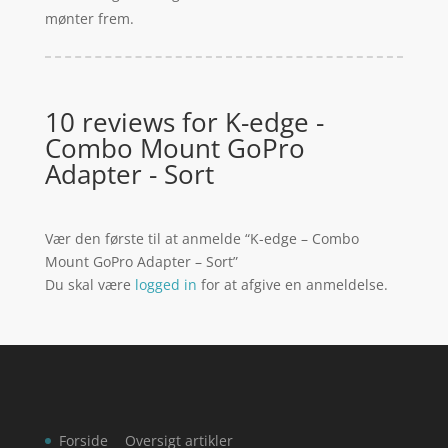
mønter frem.
10 reviews for
K-edge -
Combo Mount GoPro
Adapter - Sort
Vær den første til at anmelde “K-edge – Combo
Mount GoPro Adapter – Sort”
Du skal være
logged in
for at afgive en anmeldelse.
Forside
Oversigt artikler