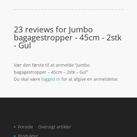
23 reviews for
Jumbo
bagagestropper - 45cm - 2stk
- Gul
Vær den første til at anmelde “Jumbo
bagagestropper – 45cm – 2stk – Gul”
Du skal være
logged in
for at afgive en anmeldelse.
Forside
Oversigt artikler
Produkter