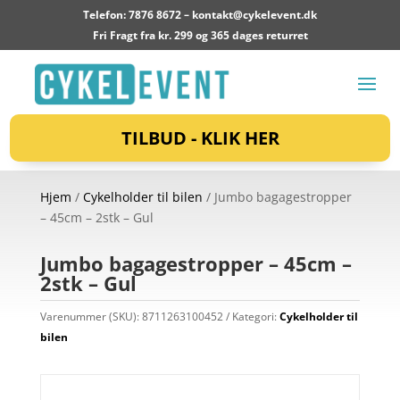
Telefon: 7876 8672 –
kontakt@cykelevent.dk
Fri Fragt fra kr. 299 og 365 dages returret
TILBUD - KLIK HER
Hjem
/
Cykelholder til bilen
/ Jumbo bagagestropper
– 45cm – 2stk – Gul
Jumbo bagagestropper – 45cm –
2stk – Gul
Varenummer (SKU):
8711263100452
Kategori:
Cykelholder til
bilen