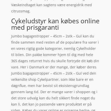
Væskeindtaget kan sagtens være energidrik med
citrussmag.
Cykeludstyr kan købes online
med prisgaranti
Jumbo bagagestropper – 45cm – 2stk – Gul kan du
finde sammen med resten af de populære fra varer i
en vores rigtig gode kategorier, nemlig Cykelholder
til bilen. Din pakke kommer hjem til dig med hele
365 dages returret hvis du skulle fortryde dit køb din
vare. Her i Danmark er der mange, der køber deres
Jumbo bagagestropper – 45cm – 2stk – Gul ved den
velkendte shop Cykelpartner, som ikke bare er en
døgnflue, men har bevist sit eksistensgrundlag
gennem lang tid. Der er mange varer i shoppen og i
det store udvalg kan du helt sikkert finde noget du
kan li, det kan jo passende være produktet er på
siden. Køber du varer online er priserne bedre- og