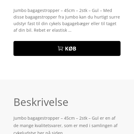
Bedømt
som
4.1
Jumbo bagagestropper – 45cm – 2stk – Gul – Med
ud af 5
disse bagagestropper fra Jumbo kan du hurtigt surre
baseret
på
udstyr fast til din cykels bagagebæger eller til taget
kundebedø
af din bil. Rebet er elastisk …
mmelser
KØB
Beskrivelse
Jumbo bagagestropper – 45cm – 2stk – Gul er en af
de mange kvalitetsvarer, som er med i samlingen af
cykeludstyr her på siden.