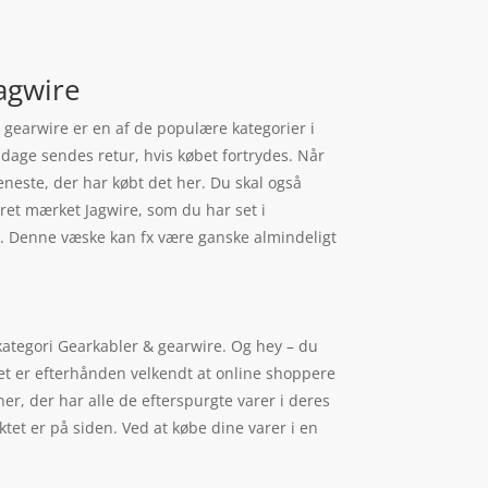
Jagwire
& gearwire er en af de populære kategorier i
dage sendes retur, hvis købet fortrydes. Når
eneste, der har købt det her. Du skal også
ret mærket Jagwire, som du har set i
js. Denne væske kan fx være ganske almindeligt
 kategori Gearkabler & gearwire. Og hey – du
 Det er efterhånden velkendt at online shoppere
r, der har alle de efterspurgte varer i deres
tet er på siden. Ved at købe dine varer i en