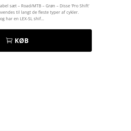
kabel sæt – Road/MTB – Grøn – Disse ‘Pro Shift’
endes til langt de fleste typer af cykler.
 og har en LEX-SL shif…
KØB