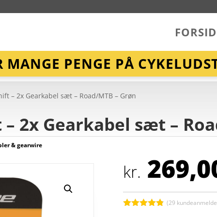
FORSID
R MANGE PENGE PÅ CYKELUDST
Shift – 2x Gearkabel sæt – Road/MTB – Grøn
ft – 2x Gearkabel sæt – R
ler & gearwire
269,0
kr.
(
29
kundeanmeldel
Bedømt