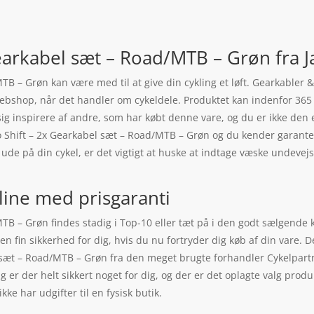
Gearkabel sæt – Road/MTB – Grøn fra 
TB – Grøn kan være med til at give din cykling et løft. Gearkabler 
ebshop, når det handler om cykeldele. Produktet kan indenfor 365 
 sig inspirere af andre, som har købt denne vare, og du er ikke den 
ro Shift – 2x Gearkabel sæt – Road/MTB – Grøn og du kender garante
 ude på din cykel, er det vigtigt at huske at indtage væske undeve
line med prisgaranti
MTB – Grøn findes stadig i Top-10 eller tæt på i den godt sælgende
 en fin sikkerhed for dig, hvis du nu fortryder dig køb af din vare.
 sæt – Road/MTB – Grøn fra den meget brugte forhandler Cykelpartne
r der helt sikkert noget for dig, og der er det oplagte valg produk
 har udgifter til en fysisk butik.