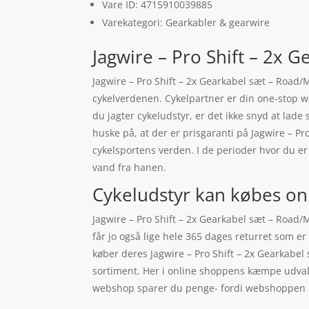
Vare ID: 4715910039885
Varekategori: Gearkabler & gearwire
Jagwire – Pro Shift – 2x 
Jagwire – Pro Shift – 2x Gearkabel sæt – Road/M
cykelverdenen. Cykelpartner er din one-stop w
du jagter cykeludstyr, er det ikke snyd at lade
huske på, at der er prisgaranti på Jagwire – P
cykelsportens verden. I de perioder hvor du er
vand fra hanen.
Cykeludstyr kan købes on
Jagwire – Pro Shift – 2x Gearkabel sæt – Road/
får jo også lige hele 365 dages returret som er
køber deres Jagwire – Pro Shift – 2x Gearkabel
sortiment. Her i online shoppens kæmpe udvalg e
webshop sparer du penge- fordi webshoppen ikke