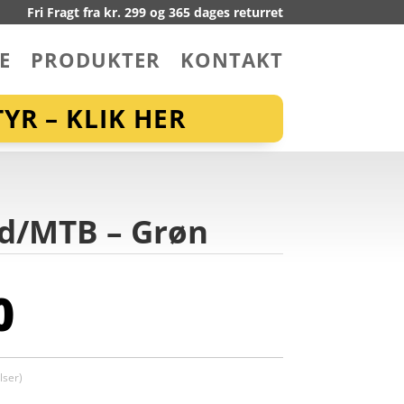
Fri Fragt fra kr. 299 og 365 dages returret
E
PRODUKTER
KONTAKT
YR – KLIK HER
oad/MTB – Grøn
0
ser)