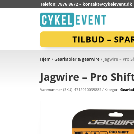
Telefon: 7876 8672 –
kontakt@cykelevent.dk
TILBUD – SPA
Hjem
/
Gearkabler & gearwire
/ Jagwire – Pro 
Jagwire – Pro Shi
Varenummer (SKU):
4715910039885
Kategori:
Gearkab