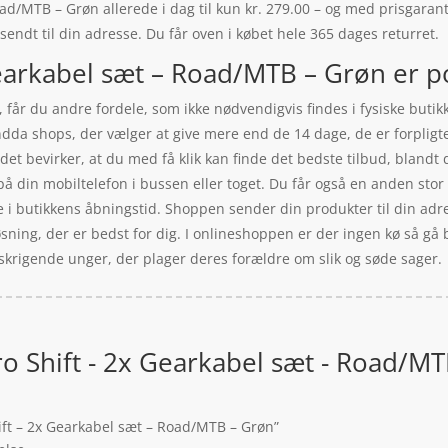
ad/MTB – Grøn allerede i dag til kun kr. 279.00 – og med prisgaranti
 sendt til din adresse. Du får oven i købet hele 365 dages returret.
Gearkabel sæt – Road/MTB – Grøn er po
 får du andre fordele, som ikke nødvendigvis findes i fysiske butik
dda shops, der vælger at give mere end de 14 dage, de er forpligtet 
 det bevirker, at du med få klik kan finde det bedste tilbud, bland
å din mobiltelefon i bussen eller toget. Du får også en anden stor 
le i butikkens åbningstid. Shoppen sender din produkter til din adr
løsning, der er bedst for dig. I onlineshoppen er der ingen kø så gå 
krigende unger, der plager deres forældre om slik og søde sager.
ro Shift - 2x Gearkabel sæt - Road/M
hift – 2x Gearkabel sæt – Road/MTB – Grøn”