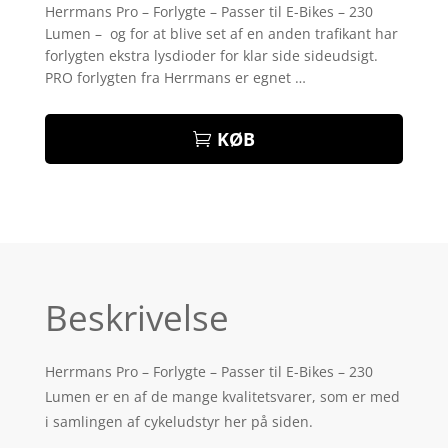
som
5
ud
Herrmans Pro – Forlygte – Passer til E-Bikes – 230
af 5
Lumen – og for at blive set af en anden trafikant har
baseret på
kundebedøm
forlygten ekstra lysdioder for klar side sideudsigt.
melser
PRO forlygten fra Herrmans er egnet …
KØB
Beskrivelse
Herrmans Pro – Forlygte – Passer til E-Bikes – 230
Lumen er en af de mange kvalitetsvarer, som er med
i samlingen af cykeludstyr her på siden.