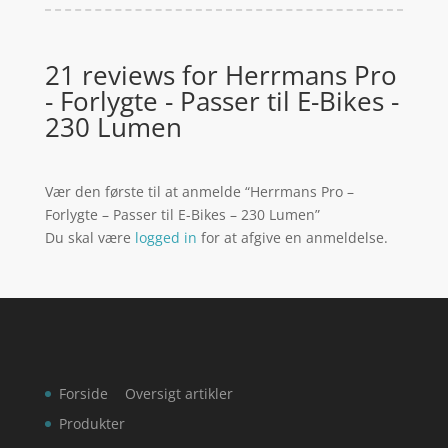
21 reviews for
Herrmans Pro
- Forlygte - Passer til E-Bikes -
230 Lumen
Vær den første til at anmelde “Herrmans Pro –
Forlygte – Passer til E-Bikes – 230 Lumen”
Du skal være
logged in
for at afgive en anmeldelse.
Forside
Oversigt artikler
Produkter