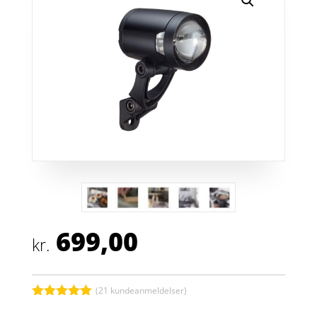
699,00
kr.
(
21
kundeanmeldelser)
Bedømt