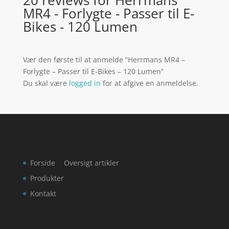
MR4 - Forlygte - Passer til E-
Bikes - 120 Lumen
Vær den første til at anmelde “Herrmans MR4 –
Forlygte – Passer til E-Bikes – 120 Lumen”
Du skal være
logged in
for at afgive en anmeldelse.
Forside
Oversigt artikler
Produkter
Kontakt