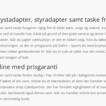
ystadapter, styradapter samt taske 
er samt taske fungerer rigtig fint til både børn, unge og voksne. K
gge ved at handle hos, både på grund af den gode service og deres 
æver. Når du jagter cykeludstyr, er det et sikkert valg, hvis du køb
beslutningen, at der er prisgaranti på GoPro – Sports kit med brysta
n nikker genkendende til. Når du er ude at cykle, har din motor, 
med smagen af bær.
line med prisgaranti
r samt taske findes stadig i Top-10 eller tæt på i kategorien Kamer
 af købet af din vare. Vidste du at størstedelen af dem der handler 
opulære shop Cykelpartner, der har forstået vigtigheden af at hav
lle, deriblandt også denne vare. Når du handler online kan prisern
en almindelig butik.