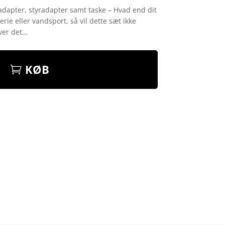
adapter, styradapter samt taske – Hvad end dit
erie eller vandsport, så vil dette sæt ikke
iver det…
KØB