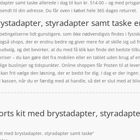
apter samt taske allerede i dag til kun kr. 514.00 – og med prisgara
 sendt til din adresse. Du får oven i købet hele 365 dages returret.
ystadapter, styradapter samt taske er
etingelserne lidt gunstigere, som ikke nødvendigvis findes i fysisk
s også shops, der er endnu bedre og giver mere for at skille sig ud
 udvalg, og det bevirker, at du med få klik kan finde det bedste ti
 priser – du kan gøre det fra mobilen eller en tablet uden brug af 
llige buslinjer og tidspunkter. Online shoppen får Posten til at lever
 kan frit vælge den løsning, der er bedst for dig. I dag er der ingen 
il kassen, når du er færdig med at handle, så det er slut med at bl
orts kit med brystadapter, styradapt
kit med brystadapter, styradapter samt taske”