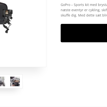
som
4.8
GoPro – Sports kit med bryst
ud af 5
næste eventyr er cykling, skif
baseret på
kundebedøm
skuffe dig. Med dette sæt bl
melser