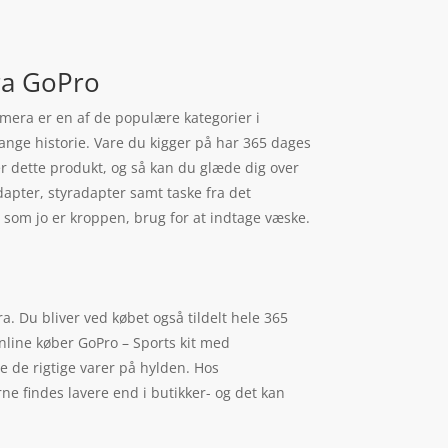
fra GoPro
amera er en af de populære kategorier i
lange historie. Vare du kigger på har 365 dages
er dette produkt, og så kan du glæde dig over
dapter, styradapter samt taske fra det
som jo er kroppen, brug for at indtage væske.
a. Du bliver ved købet også tildelt hele 365
online køber GoPro – Sports kit med
e de rigtige varer på hylden. Hos
e findes lavere end i butikker- og det kan