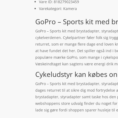
Vare ID: 818279023459
Varekategori: Kamera
GoPro – Sports kit med br
GoPro – Sports kit med brystadapter, styradapt
cykelverdenen. Cykelpartner føler folk sig try
returret, som er mange flere dage end loven kr
at have fundet det her. Det spiller også ind i 
populære mærke GoPro, som mange i cykelsporte
Væskeindtaget kan sagtens være energi drik 
Cykeludstyr kan købes on
GoPro – Sports kit med brystadapter, styradapte
dages returret til at sikre dig mod fortrydelse
brystadapter, styradapter samt taske hos den p
webshoppens store udvalg finder du noget for a
lade sig gøre fordi shoppen sparer husleje til 