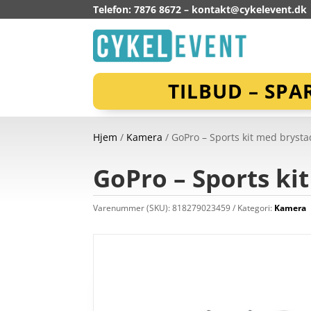
Telefon: 7876 8672 –
kontakt@cykelevent.dk
TILBUD – SPA
Hjem
/
Kamera
/ GoPro – Sports kit med brysta
GoPro – Sports ki
Varenummer (SKU):
818279023459
Kategori:
Kamera