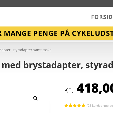
FORSID
R MANGE PENGE PÅ CYKELUDST
dapter, styradapter samt taske
t med brystadapter, styra
418,0
kr.
(
23
kundeanmeldel
Bedømt