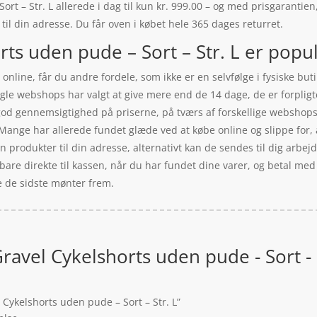
t – Str. L allerede i dag til kun kr. 999.00 – og med prisgarantien,
 til din adresse. Du får oven i købet hele 365 dages returret.
ts uden pude – Sort – Str. L er popul
online, får du andre fordele, som ikke er en selvfølge i fysiske bu
gle webshops har valgt at give mere end de 14 dage, de er forpligte
n god gennemsigtighed på priserne, på tværs af forskellige webshop
 Mange har allerede fundet glæde ved at købe online og slippe for, a
produkter til din adresse, alternativt kan de sendes til dig arbejd
bare direkte til kassen, når du har fundet dine varer, og betal me
nde de sidste mønter frem.
avel Cykelshorts uden pude - Sort - 
 Cykelshorts uden pude – Sort – Str. L”