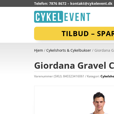
Telefon: 7876 8672 –
kontakt@cykelevent.dk
TILBUD – SPA
Hjem
/
Cykelshorts & Cykelbukser
/ Giordana Gr
Giordana Gravel C
Varenummer (SKU):
840323416061
Kategori:
Cykelsho