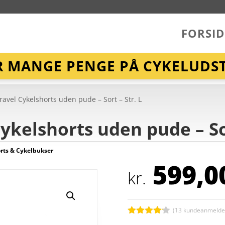
FORSID
R MANGE PENGE PÅ CYKELUDST
avel Cykelshorts uden pude – Sort – Str. L
ykelshorts uden pude – Sor
rts & Cykelbukser
599,0
kr.
(
13
kundeanmeldel
Bedømt