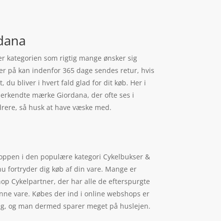
rdana
er kategorien som rigtig mange ønsker sig
er på kan indenfor 365 dage sendes retur, hvis
, du bliver i hvert fald glad for dit køb. Her i
anerkendte mærke Giordana, der ofte ses i
ydrere, så husk at have væske med.
shoppen i den populære kategori Cykelbukser &
nu fortryder dig køb af din vare. Mange er
op Cykelpartner, der har alle de efterspurgte
enne vare. Købes der ind i online webshops er
endig, og man dermed sparer meget på huslejen.