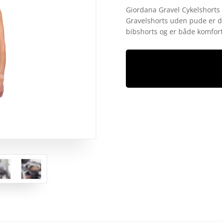
som
4.1
Giordana Gravel Cykelshorts 
ud af 5
Gravelshorts uden pude er des
baseret
på
bibshorts og er både komfort
kundebedø
mmelser