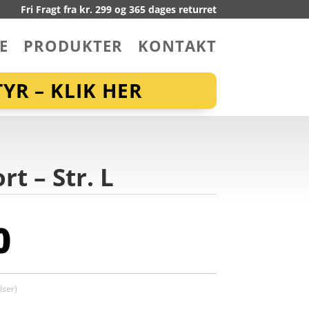
Fri Fragt fra kr. 299 og 365 dages returret
E
PRODUKTER
KONTAKT
YR – KLIK HER
t – Str. L
0
ser)