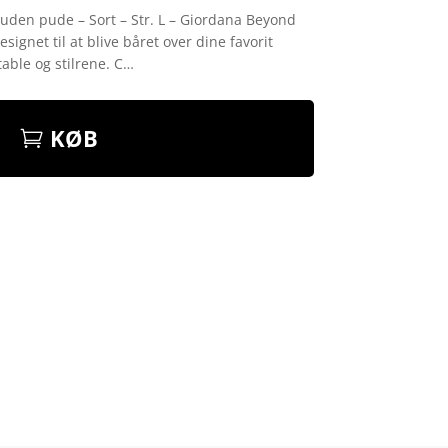
uden pude – Sort – Str. L – Giordana Beyond
ignet til at blive båret over dine favorit
able og stilrene. C…
KØB