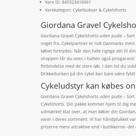
Vare ID: 840323416061
Varekategori: Cykelbukser & Cykelshorts
Giordana Gravel Cykelshor
Giordana Gravel Cykelshorts uden pude – Sort –
noget fra. Cykelpartner er nok Danmarks mest 
købet fortrydes. Når den hele rigtige del til din
shoppen får du oven i hatten også prisgaranti 
forbindelse med de store løb. I den tid du sid
Drikkedunken på din cykel kan bare være fyl
Cykeludstyr kan købes on
Giordana Gravel Cykelshorts uden pude – Sort 
Cykelshorts. Din pakke kommer hjem til dig med
udmærket klar over, at man køber din Giordana
varer i deres sortiment. Vi har håndplukket va
priserne mere attraktive end i butikkerne- det