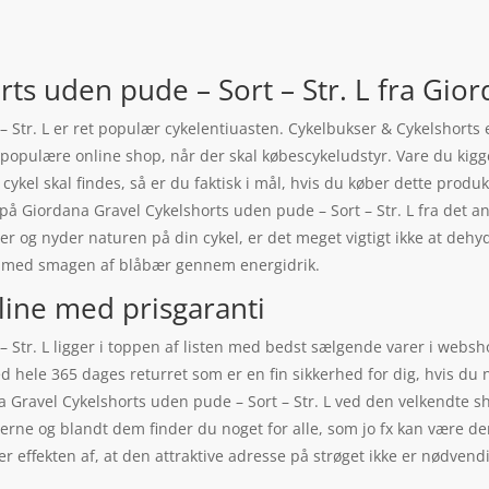
ts uden pude – Sort – Str. L fra Gio
 Str. L er ret populær cykelentiuasten. Cykelbukser & Cykelshorts 
populære online shop, når der skal købescykeludstyr. Vare du kigg
 cykel skal findes, så er du faktisk i mål, hvis du køber dette produkt
på Giordana Gravel Cykelshorts uden pude – Sort – Str. L fra det 
der og nyder naturen på din cykel, er det meget vigtigt ikke at deh
dt med smagen af blåbær gennem energidrik.
line med prisgaranti
– Str. L ligger i toppen af listen med bedst sælgende varer i web
 hele 365 dages returret som er en fin sikkerhed for dig, hvis du 
 Gravel Cykelshorts uden pude – Sort – Str. L ved den velkendte sh
rerne og blandt dem finder du noget for alle, som jo fx kan være d
 er effekten af, at den attraktive adresse på strøget ikke er nødv