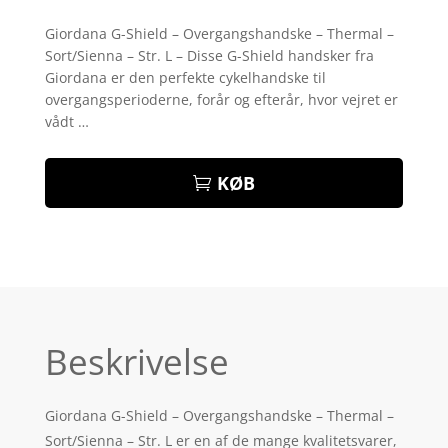
Bedømt
som
4.1
Giordana G-Shield – Overgangshandske – Thermal –
ud af 5
Sort/Sienna – Str. L – Disse G-Shield handsker fra
baseret
på
Giordana er den perfekte cykelhandske til
kundebedø
overgangsperioderne, forår og efterår, hvor vejret er
mmelser
vådt …
KØB
Beskrivelse
Giordana G-Shield – Overgangshandske – Thermal –
Sort/Sienna – Str. L er en af de mange kvalitetsvarer,