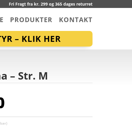
Fri Fragt fra kr. 299 og 365 dages returret
E
PRODUKTER
KONTAKT
YR – KLIK HER
a – Str. M
0
ser)