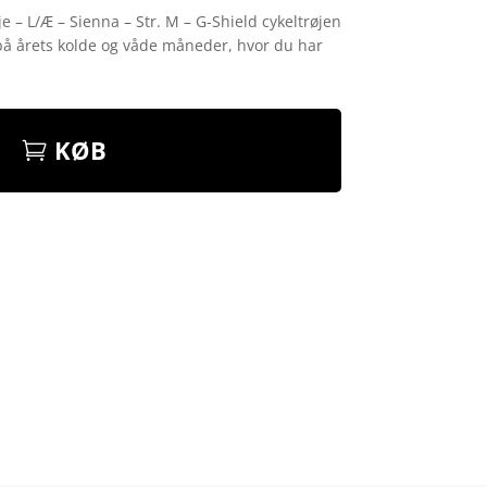
e – L/Æ – Sienna – Str. M – G-Shield cykeltrøjen
 på årets kolde og våde måneder, hvor du har
KØB