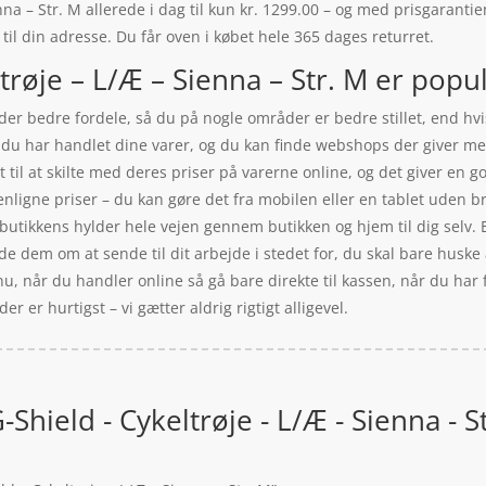
na – Str. M allerede i dag til kun kr. 1299.00 – og med prisgarantien
 til din adresse. Du får oven i købet hele 365 dages returret.
røje – L/Æ – Sienna – Str. M er popul
der bedre fordele, så du på nogle områder er bedre stillet, end hvi
år du har handlet dine varer, og du kan finde webshops der giver m
l at skilte med deres priser på varerne online, og det giver en g
enligne priser – du kan gøre det fra mobilen eller en tablet uden 
a butikkens hylder hele vejen gennem butikken og hjem til dig selv. 
ede dem om at sende til dit arbejde i stedet for, du skal bare husk
t nu, når du handler online så gå bare direkte til kassen, når du h
r er hurtigst – vi gætter aldrig rigtigt alligevel.
Shield - Cykeltrøje - L/Æ - Sienna - S