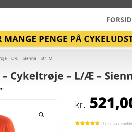
FORSID
R MANGE PENGE PÅ CYKELUDST
øje – L/Æ – Sienna – Str. M
– Cykeltrøje – L/Æ – Sienn
jer
521,0
kr.
(
18
kundeanmeldel
Bedømt