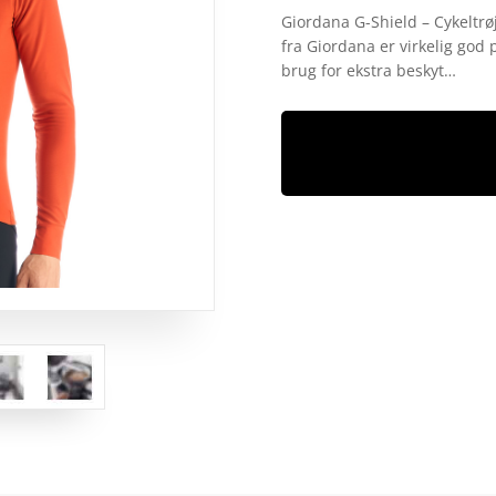
som
4.6
Giordana G-Shield – Cykeltrøj
ud af 5
fra Giordana er virkelig god
baseret på
kundebedø
brug for ekstra beskyt…
mmelser