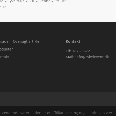
d – Cykeltrøje – L/Æ – Sienna – Str. M”
else.
rside
Oversigt artikler
Kontakt
odukter
Tlf: 7876 8672
ntakt
Mail:
info@cykelevent.dk
ndende varer. Siden er et affiiliatesite, og nogle links kan være a