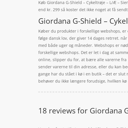
Køb Giordana G-Shield – Cykeltrøje – L/Æ – Sien
end kr. 299 så koster det ikke noget at få sendt
Giordana G-Shield – Cykelt
Køber du produkter i forskellige webshops, er 
følge dansk lov, der giver 14 dages retrret. n
med både uger og måneder. Webshops er nødt ti
forskellige webshops. Det er let i dag at samm
online, slipper du for, at bære alle varerne fr
sender varerne til din adresse, eller du kan b
gange har du stået i kø i en butik – det er slu
behøver du ikke længere forudsige, hvilken kø de
18 reviews for
Giordana G-