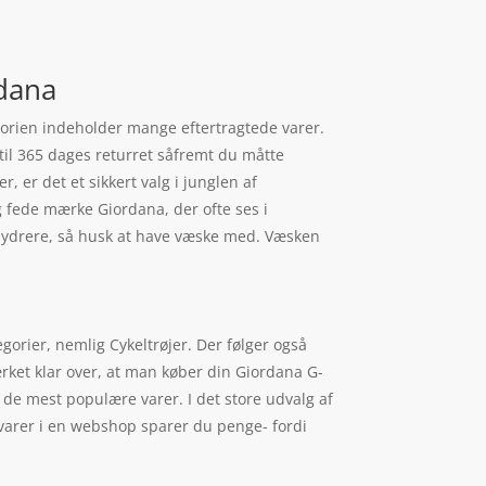
rdana
tegorien indeholder mange eftertragtede varer.
til 365 dages returret såfremt du måtte
r, er det et sikkert valg i junglen af
ig fede mærke Giordana, der ofte ses i
dehydrere, så husk at have væske med. Væsken
egorier, nemlig Cykeltrøjer. Der følger også
ærket klar over, at man køber din Giordana G-
 de mest populære varer. I det store udvalg af
e varer i en webshop sparer du penge- fordi