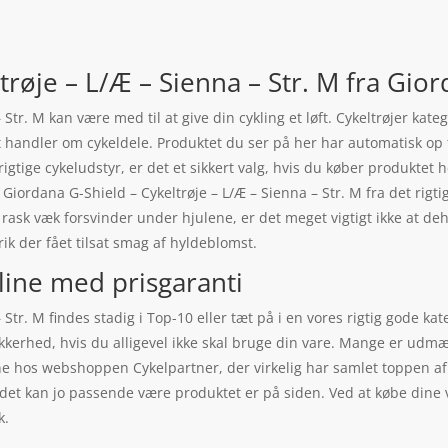
trøje – L/Æ – Sienna – Str. M fra Gio
 Str. M kan være med til at give din cykling et løft. Cykeltrøjer ka
 handler om cykeldele. Produktet du ser på her har automatisk op 
igtige cykeludstyr, er det et sikkert valg, hvis du køber produktet he
 Giordana G-Shield – Cykeltrøje – L/Æ – Sienna – Str. M fra det rigt
 rask væk forsvinder under hjulene, er det meget vigtigt ikke at 
k der fået tilsat smag af hyldeblomst.
line med prisgaranti
Str. M findes stadig i Top-10 eller tæt på i en vores rigtig gode kat
ikkerhed, hvis du alligevel ikke skal bruge din vare. Mange er udm
line hos webshoppen Cykelpartner, der virkelig har samlet toppen af
i, det kan jo passende være produktet er på siden. Ved at købe din
k.