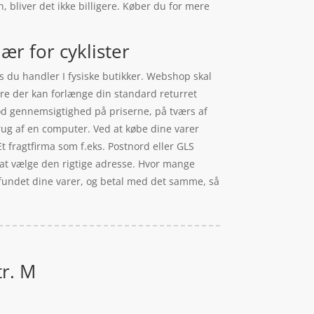
, bliver det ikke billigere. Køber du for mere
ær for cyklister
s du handler I fysiske butikker. Webshop skal
ere der kan forlænge din standard returret
od gennemsigtighed på priserne, på tværs af
brug af en computer. Ved at købe dine varer
Et fragtfirma som f.eks. Postnord eller GLS
e at vælge den rigtige adresse. Hvor mange
ar fundet dine varer, og betal med det samme, så
tr. M