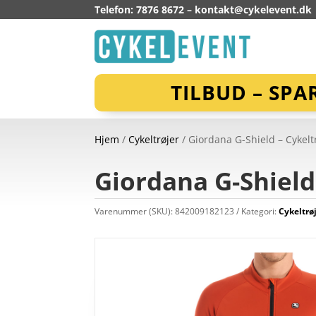
Telefon: 7876 8672 –
kontakt@cykelevent.dk
TILBUD – SPA
Hjem
/
Cykeltrøjer
/ Giordana G-Shield – Cykeltr
Giordana G-Shield 
Varenummer (SKU):
842009182123
Kategori:
Cykeltrø