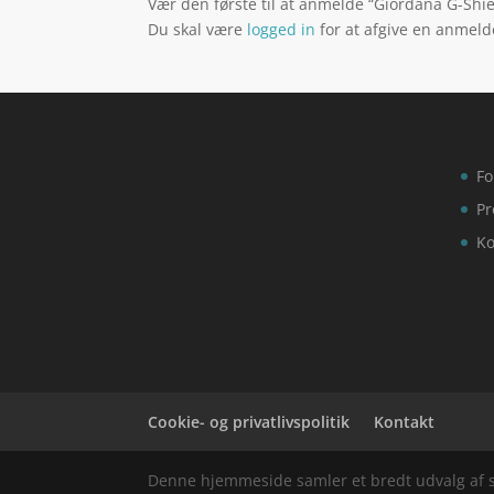
Vær den første til at anmelde “Giordana G-Shiel
Du skal være
logged in
for at afgive en anmeld
Fo
Pr
Ko
Cookie- og privatlivspolitik
Kontakt
Denne hjemmeside samler et bredt udvalg af spæ