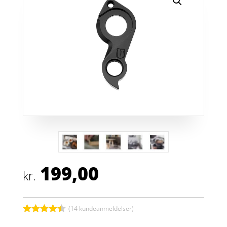
199,00
kr.
(
14
kundeanmeldelser)
Bedømt