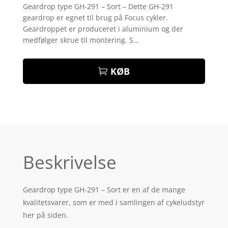
som
4.4
Geardrop type GH-291 – Sort – Dette GH-291
ud af 5
geardrop er egnet til brug på Focus cykler.
baseret
på
Geardroppet er produceret i aluminium og der
kundebedø
medfølger skrue til montering. S…
mmelser
KØB
Beskrivelse
Geardrop type GH-291 – Sort er en af de mange
kvalitetsvarer, som er med i samlingen af cykeludstyr
her på siden.