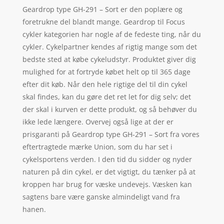
Geardrop type GH-291 – Sort er den poplære og
foretrukne del blandt mange. Geardrop til Focus
cykler kategorien har nogle af de fedeste ting, når du
cykler. Cykelpartner kendes af rigtig mange som det
bedste sted at købe cykeludstyr. Produktet giver dig
mulighed for at fortryde købet helt op til 365 dage
efter dit køb. Når den hele rigtige del til din cykel
skal findes, kan du gøre det ret let for dig selv; det
der skal i kurven er dette produkt, og så behøver du
ikke lede længere. Overvej også lige at der er
prisgaranti på Geardrop type GH-291 – Sort fra vores
eftertragtede mærke Union, som du har set i
cykelsportens verden. I den tid du sidder og nyder
naturen på din cykel, er det vigtigt, du tænker på at
kroppen har brug for væske undevejs. Væsken kan
sagtens bare være ganske almindeligt vand fra
hanen.