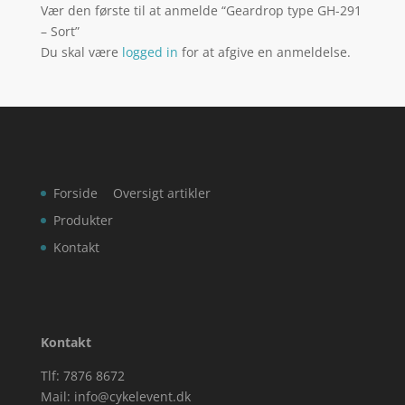
Vær den første til at anmelde “Geardrop type GH-291
– Sort”
Du skal være
logged in
for at afgive en anmeldelse.
Forside
Oversigt artikler
Produkter
Kontakt
Kontakt
Tlf: 7876 8672
Mail:
info@cykelevent.dk