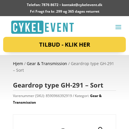
Telefon: 7876 8672 –
kontakt@cykelevent.dk
Fri Fragt fra kr. 299 og 365 dages returret
TILBUD - KLIK HER
Hjem
/
Gear & Transmission
/ Geardrop type GH-291
– Sort
Geardrop type GH-291 – Sort
Varenummer (SKU):
8590966392919
Kategori:
Gear &
Transmission