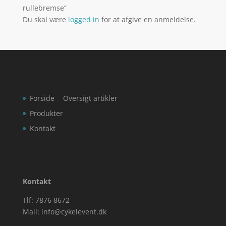
rullebremse”
Du skal være
logged in
for at afgive en anmeldelse.
Forside
Oversigt artikler
Produkter
Kontakt
Kontakt
Tlf: 7876 8672
Mail:
info@cykelevent.dk