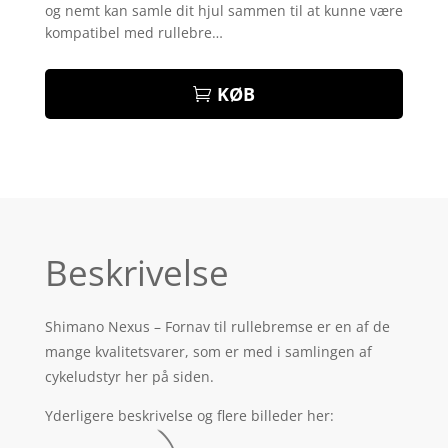
på
og nemt kan samle dit hjul sammen til at kunne være
kundebed
kompatibel med rullebre…
ømmelse
r
KØB
Beskrivelse
Shimano Nexus – Fornav til rullebremse er en af de
mange kvalitetsvarer, som er med i samlingen af
cykeludstyr her på siden.
Yderligere beskrivelse og flere billeder her: