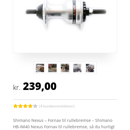
239,00
kr.
(
4
kundeanmeldelser)
Bedømt
som
3.9
Shimano Nexus – Fornav til rullebremse – Shimano
ud af 5
HB-IM40 Nexus Fornav til rullebremse, så du hurtigt
baseret