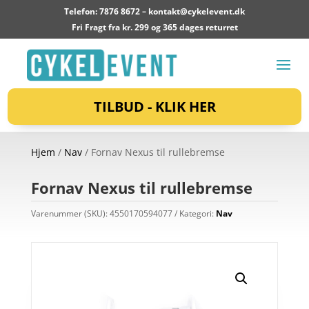
Telefon: 7876 8672 –
kontakt@cykelevent.dk
Fri Fragt fra kr. 299 og 365 dages returret
TILBUD - KLIK HER
Hjem
/
Nav
/ Fornav Nexus til rullebremse
Fornav Nexus til rullebremse
Varenummer (SKU):
4550170594077
Kategori:
Nav