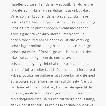
Handler du varer i en dansk webbutik, får du andre
fordele, som ikke er en selvfølge i fysiske butikker.
Varer som er købt i en dansk webshop, skal have
returret i 14 dage. når produkterne er købt online, og
i nogle tilfælde giver shoppen endda mere for at
skille sig ud fra konkurrenterne i markedet. En
anden fordel ved online shops er, at alle varer og
priser ligger online, som gør det let at sammenligne
priser, på tværs af forskellige webshops. For at det
ikke skal være løgn, kan du endda lave en
prissammenligning i løbet af nul-komma-fem med
din smartphone eller tablet. Den helt stort fordel ved
købe produkterne online er at slippe for, at døje med
at få bugseret alle varerne hjem til dig selv. Når du
har handlet dine produkter, kommer de hjem til din
adresse, medmindre du vælger at få dem sendt til
din arbejdsadresse, så du kan frit vælge den løsning,
der er bedst for dig. Du kan også springe en lang kø