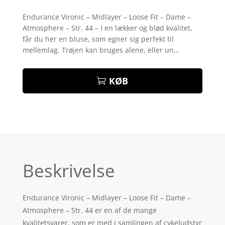
Bedømt
som
3.8
Endurance Vironic – Midlayer – Loose Fit – Dame –
ud af 5
Atmosphere – Str. 44 – I en lækker og blød kvalitet,
baseret
på
får du her en bluse, som egner sig perfekt til
kundebed
mellemlag. Trøjen kan bruges alene, eller un…
ømmels
er
KØB
Beskrivelse
Endurance Vironic – Midlayer – Loose Fit – Dame –
Atmosphere – Str. 44 er en af de mange
kvalitetsvarer, som er med i samlingen af cykeludstyr