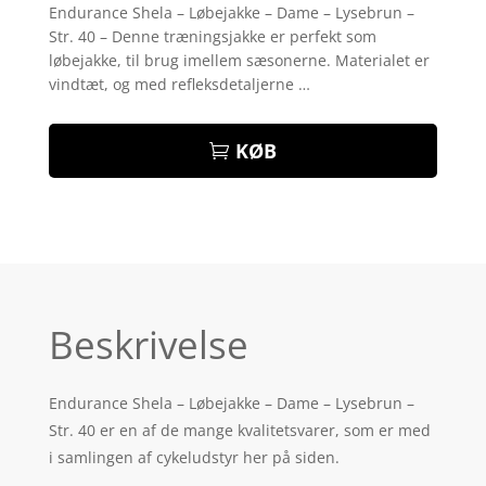
som
4.9
Endurance Shela – Løbejakke – Dame – Lysebrun –
ud af 5
Str. 40 – Denne træningsjakke er perfekt som
baseret på
kundebedøm
løbejakke, til brug imellem sæsonerne. Materialet er
melser
vindtæt, og med refleksdetaljerne …
KØB
Beskrivelse
Endurance Shela – Løbejakke – Dame – Lysebrun –
Str. 40 er en af de mange kvalitetsvarer, som er med
i samlingen af cykeludstyr her på siden.