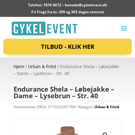
Telefon: 7876 8672 –
kontakt@cykelevent.dk
Fri Fragt fra kr. 299 og 365 dages returret
TILBUD - KLIK HER
Hjem
/
Urban & fritid
/ Endurance Shela – Løbejakke
– Dame – Lysebrun – Str. 40
Endurance Shela – Løbejakke –
Dame – Lysebrun – Str. 40
Varenummer (SKU):
5715325201708
Kategori:
Urban & fritid