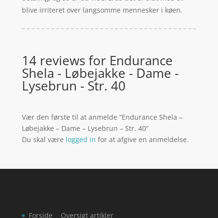
blive irriteret over langsomme mennesker i køen.
14 reviews for
Endurance
Shela - Løbejakke - Dame -
Lysebrun - Str. 40
Vær den første til at anmelde “Endurance Shela –
Løbejakke – Dame – Lysebrun – Str. 40”
Du skal være
logged in
for at afgive en anmeldelse.
Forside
Oversigt artikler