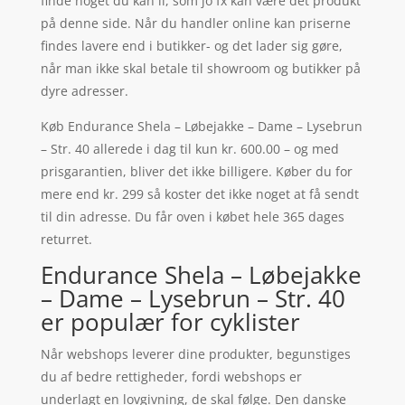
finde noget du kan li, som jo fx kan være det produkt
på denne side. Når du handler online kan priserne
findes lavere end i butikker- og det lader sig gøre,
når man ikke skal betale til showroom og butikker på
dyre adresser.
Køb Endurance Shela – Løbejakke – Dame – Lysebrun
– Str. 40 allerede i dag til kun kr. 600.00 – og med
prisgarantien, bliver det ikke billigere. Køber du for
mere end kr. 299 så koster det ikke noget at få sendt
til din adresse. Du får oven i købet hele 365 dages
returret.
Endurance Shela – Løbejakke
– Dame – Lysebrun – Str. 40
er populær for cyklister
Når webshops leverer dine produkter, begunstiges
du af bedre rettigheder, fordi webshops er
underlagt en lovgivning, de skal følge. Den danske