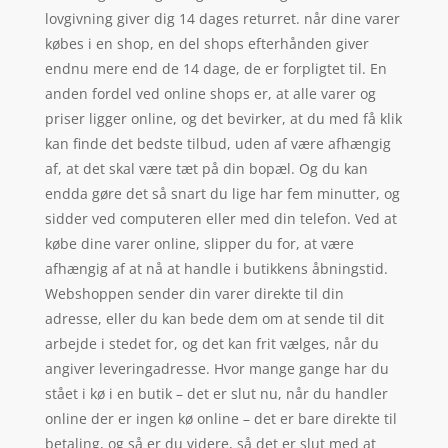
lovgivning giver dig 14 dages returret. når dine varer
købes i en shop, en del shops efterhånden giver
endnu mere end de 14 dage, de er forpligtet til. En
anden fordel ved online shops er, at alle varer og
priser ligger online, og det bevirker, at du med få klik
kan finde det bedste tilbud, uden af være afhængig
af, at det skal være tæt på din bopæl. Og du kan
endda gøre det så snart du lige har fem minutter, og
sidder ved computeren eller med din telefon. Ved at
købe dine varer online, slipper du for, at være
afhængig af at nå at handle i butikkens åbningstid.
Webshoppen sender din varer direkte til din
adresse, eller du kan bede dem om at sende til dit
arbejde i stedet for, og det kan frit vælges, når du
angiver leveringadresse. Hvor mange gange har du
stået i kø i en butik – det er slut nu, når du handler
online der er ingen kø online – det er bare direkte til
betaling, og så er du videre, så det er slut med at