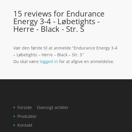
15 reviews for
Endurance
Energy 3-4 - Løbetights -
Herre - Black - Str. S
Vær den første til at anmelde “Endurance Energy 3-4
– Løbetights – Herre – Black – Str. S”
Du skal være
logged in
for at afgive en anmeldelse.
Forside
Oversigt artikler
Produkter
Kontakt