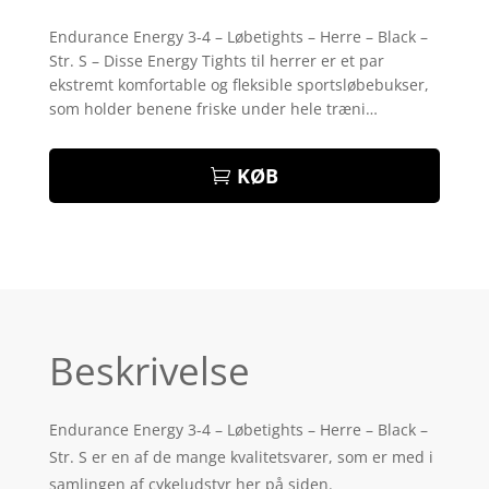
Bedømt
som
4.2
Endurance Energy 3-4 – Løbetights – Herre – Black –
ud af 5
Str. S – Disse Energy Tights til herrer er et par
baseret
på
ekstremt komfortable og fleksible sportsløbebukser,
kundebedø
som holder benene friske under hele træni…
mmelser
KØB
Beskrivelse
Endurance Energy 3-4 – Løbetights – Herre – Black –
Str. S er en af de mange kvalitetsvarer, som er med i
samlingen af cykeludstyr her på siden.