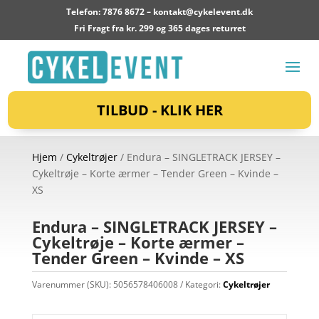
Telefon: 7876 8672 –
kontakt@cykelevent.dk
Fri Fragt fra kr. 299 og 365 dages returret
TILBUD - KLIK HER
Hjem
/
Cykeltrøjer
/ Endura – SINGLETRACK JERSEY –
Cykeltrøje – Korte ærmer – Tender Green – Kvinde –
XS
Endura – SINGLETRACK JERSEY –
Cykeltrøje – Korte ærmer –
Tender Green – Kvinde – XS
Varenummer (SKU):
5056578406008
Kategori:
Cykeltrøjer