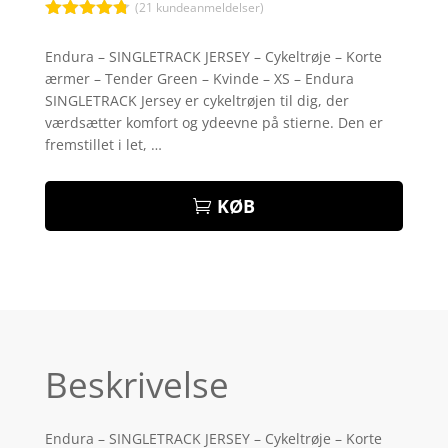
(
21
kundeanmeldelser)
Bedømt
som
4.7
Endura – SINGLETRACK JERSEY – Cykeltrøje – Korte
ud af 5
ærmer – Tender Green – Kvinde – XS – Endura
baseret på
kundebedø
SINGLETRACK Jersey er cykeltrøjen til dig, der
mmelser
værdsætter komfort og ydeevne på stierne. Den er
fremstillet i let, …
KØB
Beskrivelse
Endura – SINGLETRACK JERSEY – Cykeltrøje – Korte