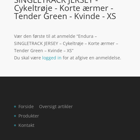
Cykeltrøje - Korte ærmer -
Tender Green - Kvinde - XS
Vær den første til at anmelde “Endura –
SINGLETRACK JERSEY – Cykeltrøje – Korte ærmer –
Tender Green – Kvinde – XS”
Du skal være
logged in
for at afgive en anmeldelse.
Forside
Oversigt artikler
Produkter
Kontakt