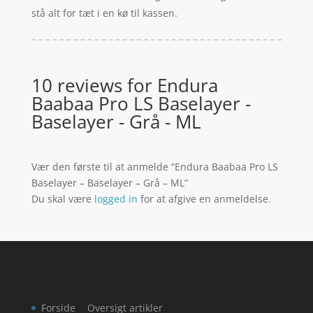
stå alt for tæt i en kø til kassen.
10 reviews for
Endura
Baabaa Pro LS Baselayer -
Baselayer - Grå - ML
Vær den første til at anmelde “Endura Baabaa Pro LS
Baselayer – Baselayer – Grå – ML”
Du skal være
logged in
for at afgive en anmeldelse.
Forside
Oversigt artikler