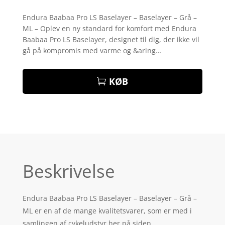
Bedømt
som
4.6
Endura Baabaa Pro LS Baselayer – Baselayer – Grå –
ud af 5
ML – Oplev en ny standard for komfort med Endura
baseret på
kundebedø
Baabaa Pro LS Baselayer, designet til dig, der ikke vil
mmelser
gå på kompromis med varme og &aring…
KØB
Beskrivelse
Endura Baabaa Pro LS Baselayer – Baselayer – Grå –
ML er en af de mange kvalitetsvarer, som er med i
samlingen af cykeludstyr her på siden.