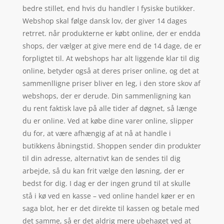
bedre stillet, end hvis du handler I fysiske butikker.
Webshop skal følge dansk lov, der giver 14 dages
retrret. når produkterne er købt online, der er endda
shops, der vælger at give mere end de 14 dage, de er
forpligtet til. At webshops har alt liggende klar til dig
online, betyder også at deres priser online, og det at
sammenlligne priser bliver en leg, i den store skov af
webshops, der er derude. Din sammenligning kan
du rent faktisk lave på alle tider af døgnet, så længe
du er online. Ved at købe dine varer online, slipper
du for, at være afhængig af at nå at handle i
butikkens åbningstid. Shoppen sender din produkter
til din adresse, alternativt kan de sendes til dig
arbejde, så du kan frit vælge den løsning, der er
bedst for dig. I dag er der ingen grund til at skulle
stå i kø ved en kasse – ved online handel køer er en
saga blot, her er det direkte til kassen og betale med
det samme, så er det aldrig mere ubehaget ved at