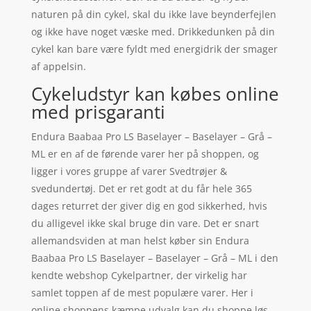
naturen på din cykel, skal du ikke lave beynderfejlen
og ikke have noget væske med. Drikkedunken på din
cykel kan bare være fyldt med energidrik der smager
af appelsin.
Cykeludstyr kan købes online
med prisgaranti
Endura Baabaa Pro LS Baselayer – Baselayer – Grå –
ML er en af de førende varer her på shoppen, og
ligger i vores gruppe af varer Svedtrøjer &
svedundertøj. Det er ret godt at du får hele 365
dages returret der giver dig en god sikkerhed, hvis
du alligevel ikke skal bruge din vare. Det er snart
allemandsviden at man helst køber sin Endura
Baabaa Pro LS Baselayer – Baselayer – Grå – ML i den
kendte webshop Cykelpartner, der virkelig har
samlet toppen af de mest populære varer. Her i
online shoppens kæmpe udvalg kan du shoppe løs