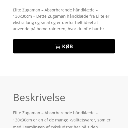
Bedømt
som
3.8
Elite Zugaman – Absorberende håndklæde –
ud af 5
130x30cm – Dette Zugaman håndklæde fra Elite er
baseret
på
ekstra lang og smal og er derfor helt ideel at
kundebed
anvende på hometraineren, hvor du ofte har br…
ømmels
er
KØB
Beskrivelse
Elite Zugaman – Absorberende håndklæde –
130x30cm er en af de mange kvalitetsvarer, som er
med i samlingen af cykeludstyr her på siden.