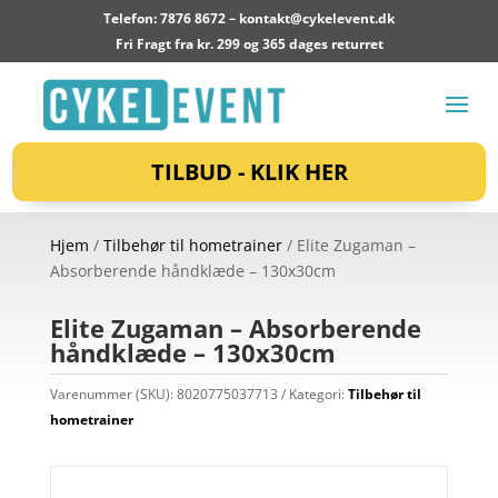
Telefon: 7876 8672 –
kontakt@cykelevent.dk
Fri Fragt fra kr. 299 og 365 dages returret
TILBUD - KLIK HER
Hjem
/
Tilbehør til hometrainer
/ Elite Zugaman –
Absorberende håndklæde – 130x30cm
Elite Zugaman – Absorberende
håndklæde – 130x30cm
Varenummer (SKU):
8020775037713
Kategori:
Tilbehør til
hometrainer