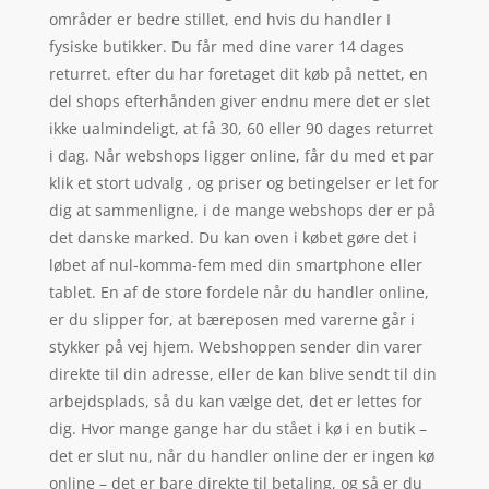
områder er bedre stillet, end hvis du handler I
fysiske butikker. Du får med dine varer 14 dages
returret. efter du har foretaget dit køb på nettet, en
del shops efterhånden giver endnu mere det er slet
ikke ualmindeligt, at få 30, 60 eller 90 dages returret
i dag. Når webshops ligger online, får du med et par
klik et stort udvalg , og priser og betingelser er let for
dig at sammenligne, i de mange webshops der er på
det danske marked. Du kan oven i købet gøre det i
løbet af nul-komma-fem med din smartphone eller
tablet. En af de store fordele når du handler online,
er du slipper for, at bæreposen med varerne går i
stykker på vej hjem. Webshoppen sender din varer
direkte til din adresse, eller de kan blive sendt til din
arbejdsplads, så du kan vælge det, det er lettes for
dig. Hvor mange gange har du stået i kø i en butik –
det er slut nu, når du handler online der er ingen kø
online – det er bare direkte til betaling, og så er du