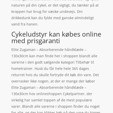
naturen på din cykel, er det vigtigt, du tænker på at
kroppen har brug for væske undevejs. Din
drikkedunk kan du fylde med ganske almindeligt
vand fra hanen.
Cykeludstyr kan købes online
med prisgaranti
Elite Zugaman – Absorberende håndklæde –
130x30cm kan man finde her i shoppen blandt alle
varerne i den godt sælgende kategori Tilbehør til
hometrainer. Husk du får hele hele 365 dages
returret hvis du skulle fortryde dit køb din vare. Det
overrasker ikke nogen, at der er mange der køber
Elite Zugaman – Absorberende håndklæde –
130x30cm hos onlineshoppen Cykelpartner, der
virkelig har samlet toppen af de mest populære
varer. Blandt alle varerne i shoppen finder du noget
for alle, og der kan klikkes køb på den vare du kigger