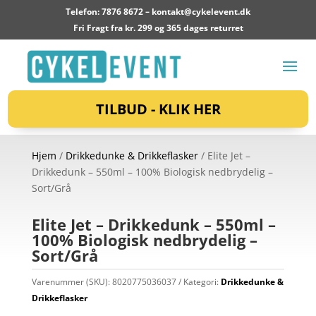
Telefon: 7876 8672 –
kontakt@cykelevent.dk
Fri Fragt fra kr. 299 og 365 dages returret
TILBUD - KLIK HER
Hjem
/
Drikkedunke & Drikkeflasker
/ Elite Jet –
Drikkedunk – 550ml – 100% Biologisk nedbrydelig –
Sort/Grå
Elite Jet – Drikkedunk – 550ml –
100% Biologisk nedbrydelig –
Sort/Grå
Varenummer (SKU):
8020775036037
Kategori:
Drikkedunke &
Drikkeflasker