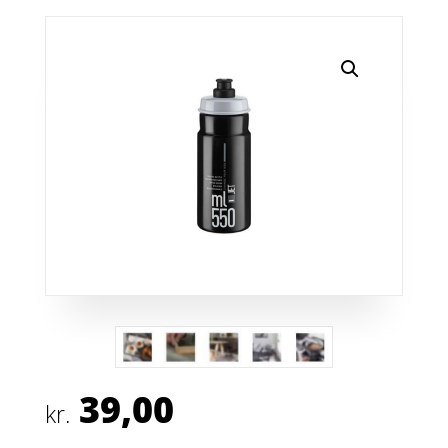
39,00
kr.