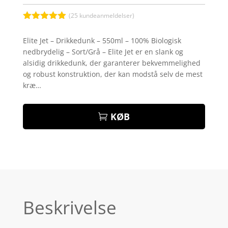
(
25
kundeanmeldelser)
Bedømt
som
5
ud
Elite Jet – Drikkedunk – 550ml – 100% Biologisk
af 5
nedbrydelig – Sort/Grå – Elite Jet er en slank og
baseret på
kundebedøm
alsidig drikkedunk, der garanterer bekvemmelighed
melser
og robust konstruktion, der kan modstå selv de mest
kræ…
KØB
Beskrivelse