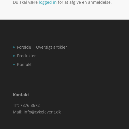
Du skal være
logged in
for at afgive en anmeldelse.
Forside
Oversigt artikler
Produkter
Kontakt
Kontakt
Tlf: 7876 8672
Mail:
info@cykelevent.dk