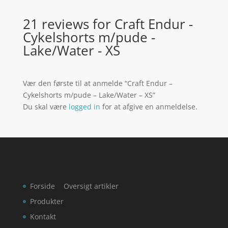
21 reviews for
Craft Endur -
Cykelshorts m/pude -
Lake/Water - XS
Vær den første til at anmelde “Craft Endur –
Cykelshorts m/pude – Lake/Water – XS”
Du skal være
logged in
for at afgive en anmeldelse.
Forside
Oversigt artikler
Produkter
Kontakt