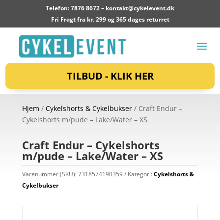
Telefon: 7876 8672 –
kontakt@cykelevent.dk
Fri Fragt fra kr. 299 og 365 dages returret
TILBUD - KLIK HER
Hjem
/
Cykelshorts & Cykelbukser
/ Craft Endur –
Cykelshorts m/pude – Lake/Water – XS
Craft Endur – Cykelshorts
m/pude – Lake/Water – XS
Varenummer (SKU):
7318574190359
Kategori:
Cykelshorts &
Cykelbukser