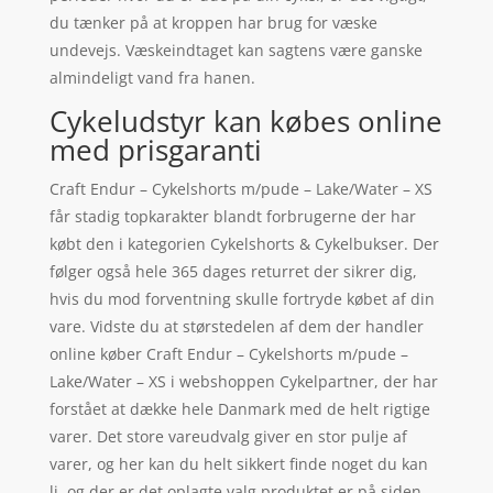
du tænker på at kroppen har brug for væske
undevejs. Væskeindtaget kan sagtens være ganske
almindeligt vand fra hanen.
Cykeludstyr kan købes online
med prisgaranti
Craft Endur – Cykelshorts m/pude – Lake/Water – XS
får stadig topkarakter blandt forbrugerne der har
købt den i kategorien Cykelshorts & Cykelbukser. Der
følger også hele 365 dages returret der sikrer dig,
hvis du mod forventning skulle fortryde købet af din
vare. Vidste du at størstedelen af dem der handler
online køber Craft Endur – Cykelshorts m/pude –
Lake/Water – XS i webshoppen Cykelpartner, der har
forstået at dække hele Danmark med de helt rigtige
varer. Det store vareudvalg giver en stor pulje af
varer, og her kan du helt sikkert finde noget du kan
li, og der er det oplagte valg produktet er på siden.