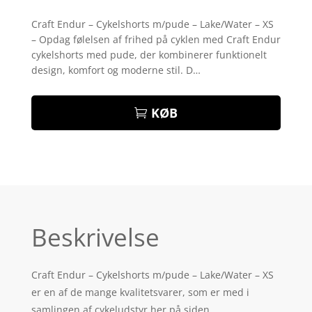
Bedømt
som
4.3
Craft Endur – Cykelshorts m/pude – Lake/Water – XS
ud af 5
– Opdag følelsen af frihed på cyklen med Craft Endur
baseret
på
cykelshorts med pude, der kombinerer funktionelt
kundebedø
design, komfort og moderne stil. D…
mmelser
KØB
Beskrivelse
Craft Endur – Cykelshorts m/pude – Lake/Water – XS
er en af de mange kvalitetsvarer, som er med i
samlingen af cykeludstyr her på siden.