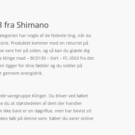
3 fra Shimano
ategorien har nogle af de fedeste ting, når du
istorie. Produktet kommer med en returret på
købe vare her på siden, og så kan du glæde dig
s klinge road – BCD130 – Sort – FC-3503 fra det
 ligger for dine fødder og du sidder på
ær gennem energidrik.
tede varegruppe Klinger. Du bliver ved købet
dste du at størstedelen af dem der handler
 ikke bare er en døgnflue, men har bevist sit
likkes køb på denne vare. Køber du varer online