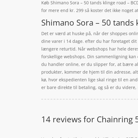
Køb Shimano Sora – 50 tands klinge road – BCD13
for mere end kr. 299 så koster det ikke noget at
Shimano Sora – 50 tands k
Det er værd at huske på, når der shoppes onlin
dine varer i 14 dage. efter du har foretaget d
længere returtid. Når webshops har hele deres
forskellige webshops. Din sammenligning kan du
du handler online, er du slipper for, at bære 
produkter, kommer de hjem til din adresse, alte
kø, hvor ekspedienten lige skal ringe til en and
er bare direkte til betaling, og så er du vider
14 reviews for
Chainring 