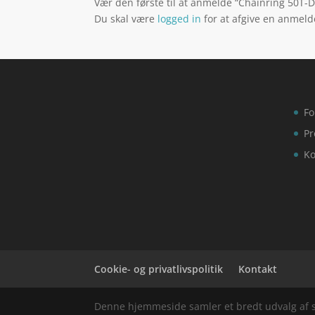
Vær den første til at anmelde “Chainring 50T-D
Du skal være
logged in
for at afgive en anmeld
Fo
Pr
Ko
Cookie- og privatlivspolitik
Kontakt
Denne hjemmeside samler et bredt udvalg af spæ