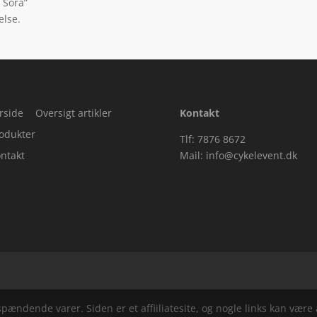
 Sora”
else.
rside
Oversigt artikler
Kontakt
odukter
Tlf: 7876 8672
ntakt
Mail:
info@cykelevent.dk
ndende varer. Siden er et affiiliatesite, og nogle links kan være a