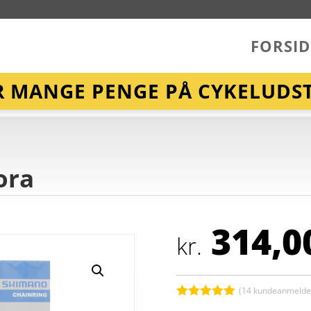
FORSID
R MANGE PENGE PÅ CYKELUDST
ora
314,0
kr.
(
14
kundeanmeldel
Bedømt