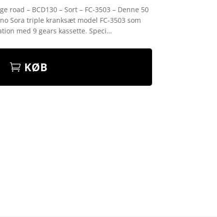
nge road – BCD130 – Sort – FC-3503 – Denne 50
ano Sora triple kranksæt model FC-3503 som
ation med 9 gears kassette. Speci…
KØB