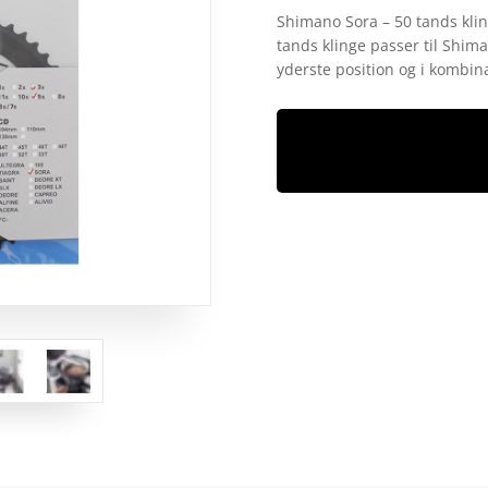
som
5
ud
Shimano Sora – 50 tands kli
af 5
tands klinge passer til Shim
baseret på
kundebedøm
yderste position og i kombin
melser