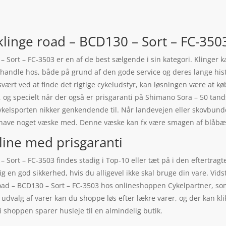
klinge road – BCD130 – Sort – FC-350
 Sort – FC-3503 er en af de best sælgende i sin kategori. Klinger k
 at handle hos, både på grund af den gode service og deres lange h
du svært ved at finde det rigtige cykeludstyr, kan løsningen være at 
, og specielt når der også er prisgaranti på Shimano Sora – 50 tand
lsporten nikker genkendende til. Når landevejen eller skovbunden
kke have noget væske med. Denne væske kan fx være smagen af blåb
line med prisgaranti
 Sort – FC-3503 findes stadig i Top-10 eller tæt på i den eftertrag
dig en god sikkerhed, hvis du alligevel ikke skal bruge din vare. Vi
oad – BCD130 – Sort – FC-3503 hos onlineshoppen Cykelpartner, som
 udvalg af varer kan du shoppe løs efter lækre varer, og der kan k
i shoppen sparer husleje til en almindelig butik.