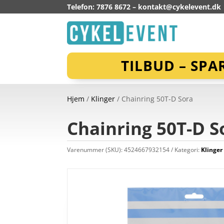
Telefon: 7876 8672 –
kontakt@cykelevent.dk
TILBUD – SPA
Hjem
/
Klinger
/ Chainring 50T-D Sora
Chainring 50T-D S
Varenummer (SKU):
4524667932154
Kategori:
Klinger