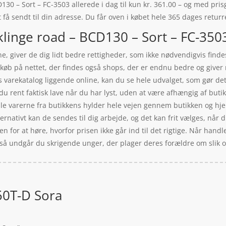
0 – Sort – FC-3503 allerede i dag til kun kr. 361.00 – og med prisg
 få sendt til din adresse. Du får oven i købet hele 365 dages returr
linge road – BCD130 – Sort – FC-3503
e, giver de dig lidt bedre rettigheder, som ikke nødvendigvis findes
it køb på nettet, der findes også shops, der er endnu bedre og giv
 varekatalog liggende online, kan du se hele udvalget, som gør det
 rent faktisk lave når du har lyst, uden at være afhængig af butik
alle varerne fra butikkens hylder hele vejen gennem butikken og hje
rnativt kan de sendes til dig arbejde, og det kan frit vælges, når 
en for at høre, hvorfor prisen ikke går ind til det rigtige. Når hand
e, så undgår du skrigende unger, der plager deres forældre om slik 
50T-D Sora