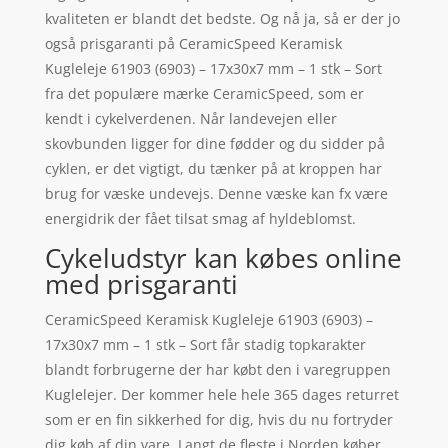
kvaliteten er blandt det bedste. Og nå ja, så er der jo
også prisgaranti på CeramicSpeed Keramisk
Kugleleje 61903 (6903) – 17x30x7 mm – 1 stk – Sort
fra det populære mærke CeramicSpeed, som er
kendt i cykelverdenen. Når landevejen eller
skovbunden ligger for dine fødder og du sidder på
cyklen, er det vigtigt, du tænker på at kroppen har
brug for væske undevejs. Denne væske kan fx være
energidrik der fået tilsat smag af hyldeblomst.
Cykeludstyr kan købes online
med prisgaranti
CeramicSpeed Keramisk Kugleleje 61903 (6903) –
17x30x7 mm – 1 stk – Sort får stadig topkarakter
blandt forbrugerne der har købt den i varegruppen
Kuglelejer. Der kommer hele hele 365 dages returret
som er en fin sikkerhed for dig, hvis du nu fortryder
dig køb af din vare. Langt de fleste i Norden køber