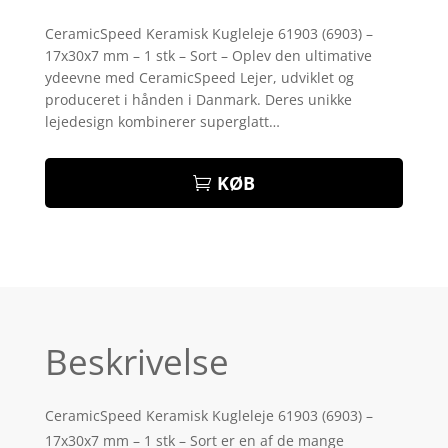
Bedømt
som
4
CeramicSpeed Keramisk Kugleleje 61903 (6903) –
ud af 5
17x30x7 mm – 1 stk – Sort – Oplev den ultimative
baseret
på
ydeevne med CeramicSpeed Lejer, udviklet og
kundebed
produceret i hånden i Danmark. Deres unikke
ømmelse
r
lejedesign kombinerer superglatt…
KØB
Beskrivelse
CeramicSpeed Keramisk Kugleleje 61903 (6903) –
17x30x7 mm – 1 stk – Sort er en af de mange