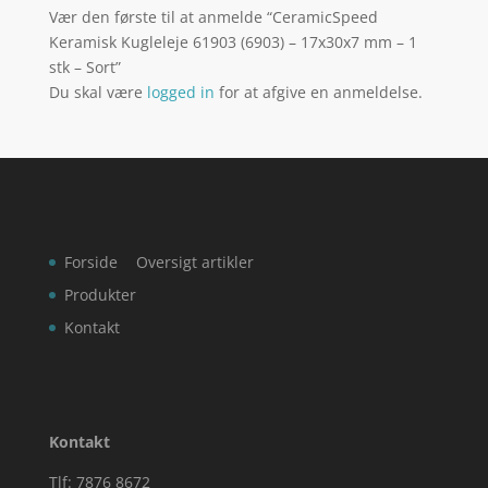
Vær den første til at anmelde “CeramicSpeed
Keramisk Kugleleje 61903 (6903) – 17x30x7 mm – 1
stk – Sort”
Du skal være
logged in
for at afgive en anmeldelse.
Forside
Oversigt artikler
Produkter
Kontakt
Kontakt
Tlf: 7876 8672