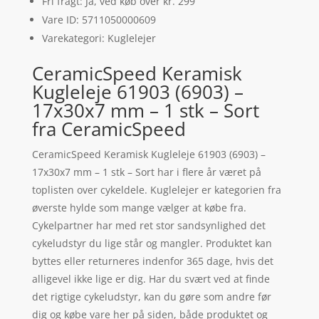
Fri fragt: Ja, ved køb over kr. 299
Vare ID: 5711050000609
Varekategori: Kuglelejer
CeramicSpeed Keramisk
Kugleleje 61903 (6903) –
17x30x7 mm – 1 stk – Sort
fra CeramicSpeed
CeramicSpeed Keramisk Kugleleje 61903 (6903) –
17x30x7 mm – 1 stk – Sort har i flere år været på
toplisten over cykeldele. Kuglelejer er kategorien fra
øverste hylde som mange vælger at købe fra.
Cykelpartner har med ret stor sandsynlighed det
cykeludstyr du lige står og mangler. Produktet kan
byttes eller returneres indenfor 365 dage, hvis det
alligevel ikke lige er dig. Har du svært ved at finde
det rigtige cykeludstyr, kan du gøre som andre før
dig og købe vare her på siden, både produktet og