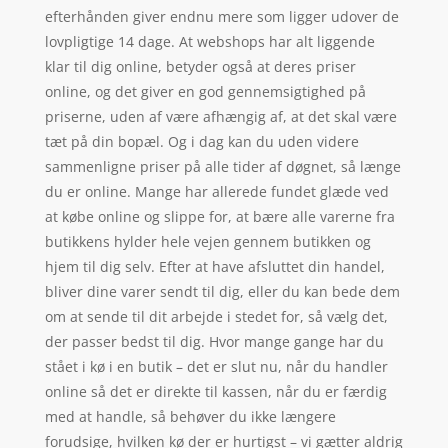
efterhånden giver endnu mere som ligger udover de
lovpligtige 14 dage. At webshops har alt liggende
klar til dig online, betyder også at deres priser
online, og det giver en god gennemsigtighed på
priserne, uden af være afhængig af, at det skal være
tæt på din bopæl. Og i dag kan du uden videre
sammenligne priser på alle tider af døgnet, så længe
du er online. Mange har allerede fundet glæde ved
at købe online og slippe for, at bære alle varerne fra
butikkens hylder hele vejen gennem butikken og
hjem til dig selv. Efter at have afsluttet din handel,
bliver dine varer sendt til dig, eller du kan bede dem
om at sende til dit arbejde i stedet for, så vælg det,
der passer bedst til dig. Hvor mange gange har du
stået i kø i en butik – det er slut nu, når du handler
online så det er direkte til kassen, når du er færdig
med at handle, så behøver du ikke længere
forudsige, hvilken kø der er hurtigst – vi gætter aldrig