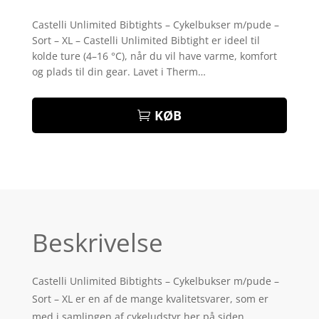
Bedømt
som
4.1
Castelli Unlimited Bibtights – Cykelbukser m/pude –
ud af 5
Sort – XL – Castelli Unlimited Bibtight er ideel til
baseret
på
kolde ture (4–16 °C), når du vil have varme, komfort
kundebedø
og plads til din gear. Lavet i Therm…
mmelser
KØB
Beskrivelse
Castelli Unlimited Bibtights – Cykelbukser m/pude –
Sort – XL er en af de mange kvalitetsvarer, som er
med i samlingen af cykeludstyr her på siden.