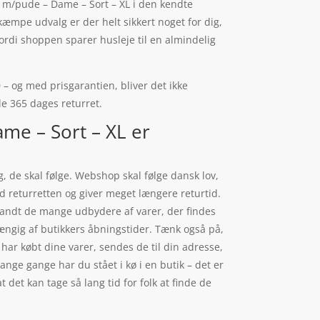
er m/pude – Dame – Sort – XL i den kendte
æmpe udvalg er der helt sikkert noget for dig,
ordi shoppen sparer husleje til en almindelig
 – og med prisgarantien, bliver det ikke
ele 365 dages returret.
me – Sort – XL er
, de skal følge. Webshop skal følge dansk lov,
d returretten og giver meget længere returtid.
 blandt de mange udbydere af varer, der findes
hængig af butikkers åbningstider. Tænk også på,
 har købt dine varer, sendes de til din adresse,
ange gange har du stået i kø i en butik – det er
 det kan tage så lang tid for folk at finde de