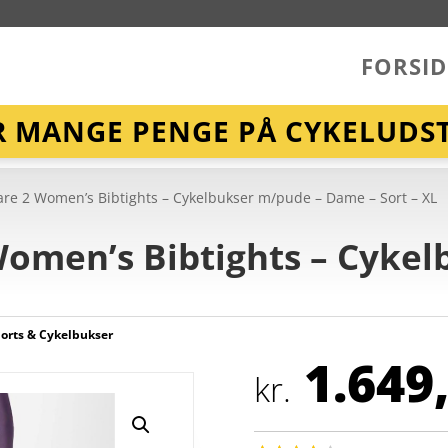
FORSID
R MANGE PENGE PÅ CYKELUDST
lare 2 Women’s Bibtights – Cykelbukser m/pude – Dame – Sort – XL
 Women’s Bibtights – Cyke
orts & Cykelbukser
1.649
kr.