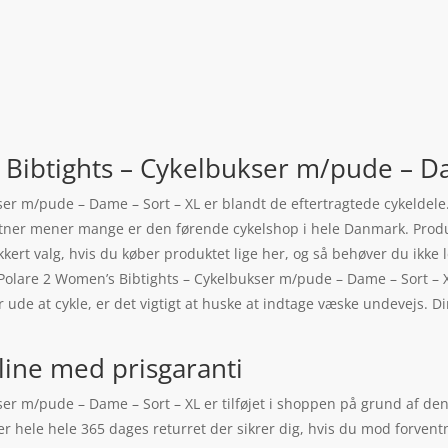
 Bibtights – Cykelbukser m/pude – Dam
ser m/pude – Dame – Sort – XL er blandt de eftertragtede cykeldele
rtner mener mange er den førende cykelshop i hele Danmark. Prod
ikkert valg, hvis du køber produktet lige her, og så behøver du ikke 
 Polare 2 Women’s Bibtights – Cykelbukser m/pude – Dame – Sort – XL
 ude at cykle, er det vigtigt at huske at indtage væske undevejs.
line med prisgaranti
ser m/pude – Dame – Sort – XL er tilføjet i shoppen på grund af de
 hele hele 365 dages returret der sikrer dig, hvis du mod forventn