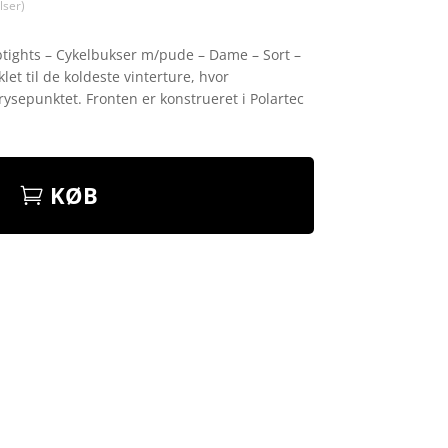
ser)
btights – Cykelbukser m/pude – Dame – Sort –
klet til de koldeste vinterture, hvor
ysepunktet. Fronten er konstrueret i Polartec
KØB