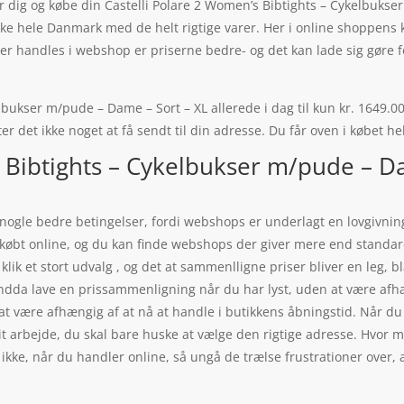
ør dig og købe din Castelli Polare 2 Women’s Bibtights – Cykelbuks
ke hele Danmark med de helt rigtige varer. Her i online shoppens k
der handles i webshop er priserne bedre- og det kan lade sig gøre f
bukser m/pude – Dame – Sort – XL allerede i dag til kun kr. 1649.00
er det ikke noget at få sendt til din adresse. Du får oven i købet h
 Bibtights – Cykelbukser m/pude – Da
nogle bedre betingelser, fordi webshops er underlagt en lovgivning
r købt online, og du kan finde webshops der giver mere end standar
klik et stort udvalg , og det at sammenlligne priser bliver en leg,
 endda lave en prissammenligning når du har lyst, uden at være af
, at være afhængig af at nå at handle i butikkens åbningstid. Når du
dit arbejde, du skal bare huske at vælge den rigtige adresse. Hvor m
ikke, når du handler online, så ungå de trælse frustrationer over, at