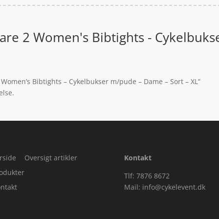
olare 2 Women's Bibtights - Cykelbuks
 2 Women’s Bibtights – Cykelbukser m/pude – Dame – Sort – XL”
else.
rside
Oversigt artikler
Kontakt
odukter
Tlf: 7876 8672
ntakt
Mail:
info@cykelevent.dk