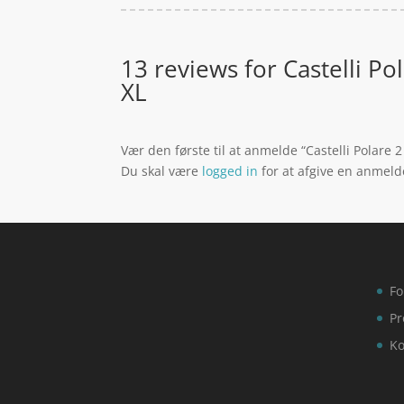
13 reviews for
Castelli P
XL
Vær den første til at anmelde “Castelli Polare
Du skal være
logged in
for at afgive en anmeld
Fo
Pr
Ko