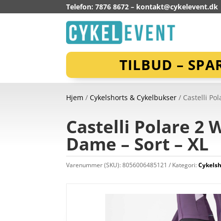
Telefon: 7876 8672 –
kontakt@cykelevent.dk
TILBUD – SPA
Hjem
/
Cykelshorts & Cykelbukser
/ Castelli Po
Castelli Polare 2
Dame – Sort – XL
Varenummer (SKU):
8056006485121
Kategori:
Cykelsh