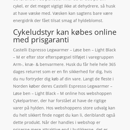
cykel, er det meget vigtigt ikke at dehydrere, så husk
at have væske med. Væsken kan sagtens bare være
energidrik der fået tilsat smag af hyldeblomst.
Cykeludstyr kan købes online
med prisgaranti
Castelli Espresso Legwarmer – Løse ben – Light Black
– M er efter stor efterspørgsel tilføjet i varegruppen
Arm-, knæ- & benvarmere. Husk du får hele hele 365
dages returret som er en fin sikkerhed for dig, hvis
du nu fortryder dig køb af din vare. Langt de fleste i
Norden køber deres Castelli Espresso Legwarmer –
Løse ben – Light Black – M online hos webshoppen
Cykelpartner, der har forstået at have de rigtige
varer på hylden. Hos webshoppens store udvalg kan
du helt sikkert finde noget du kan li, deriblandt også
dette produkt. Når der handles i webshop er
priserne mere attraktive end i butikkerne- det er