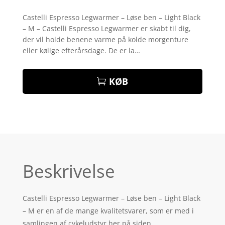
Bedømt
som
3.8
Castelli Espresso Legwarmer – Løse ben – Light Black
ud af 5
– M – Castelli Espresso Legwarmer er skabt til dig,
baseret
på
der vil holde benene varme på kolde morgenture
kundebed
eller kølige efterårsdage. De er la…
ømmels
er
KØB
Beskrivelse
Castelli Espresso Legwarmer – Løse ben – Light Black
– M er en af de mange kvalitetsvarer, som er med i
samlingen af cykeludstyr her på siden.