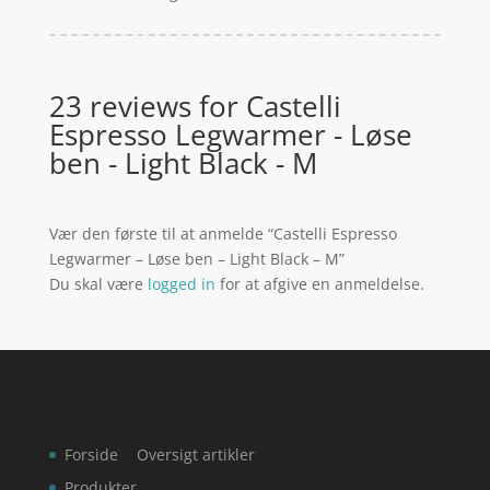
23 reviews for
Castelli
Espresso Legwarmer - Løse
ben - Light Black - M
Vær den første til at anmelde “Castelli Espresso
Legwarmer – Løse ben – Light Black – M”
Du skal være
logged in
for at afgive en anmeldelse.
Forside
Oversigt artikler
Produkter