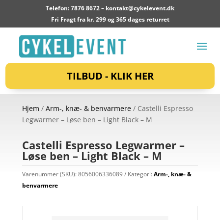
Telefon: 7876 8672 –
kontakt@cykelevent.dk
Fri Fragt fra kr. 299 og 365 dages returret
TILBUD - KLIK HER
Hjem
/
Arm-, knæ- & benvarmere
/ Castelli Espresso
Legwarmer – Løse ben – Light Black – M
Castelli Espresso Legwarmer –
Løse ben – Light Black – M
Varenummer (SKU):
8056006336089
Kategori:
Arm-, knæ- &
benvarmere