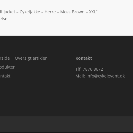
ell Jacket – Cykeljakke – Herre – Moss Brown – XXL”
else.
rside
Oversigt artikler
Kontakt
odukter
Tlf: 7876 8672
ntakt
Mail:
info@cykelevent.dk