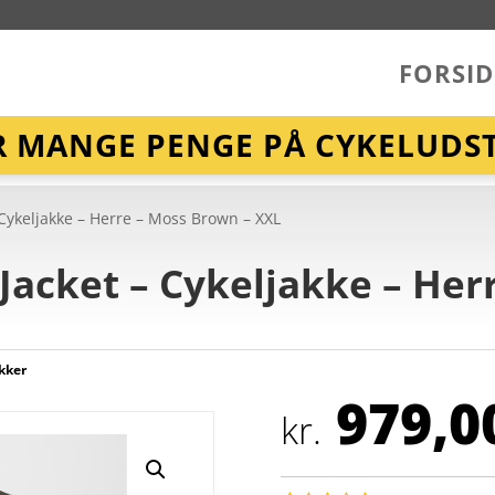
FORSID
R MANGE PENGE PÅ CYKELUDST
– Cykeljakke – Herre – Moss Brown – XXL
l Jacket – Cykeljakke – He
kker
979,0
kr.