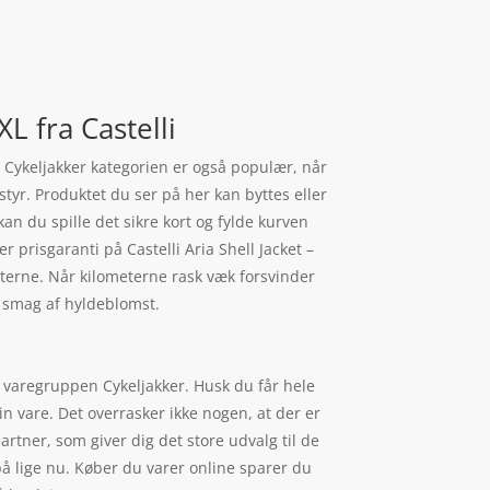
L fra Castelli
. Cykeljakker kategorien er også populær, når
tyr. Produktet du ser på her kan byttes eller
kan du spille det sikre kort og fylde kurven
 prisgaranti på Castelli Aria Shell Jacket –
sterne. Når kilometerne rask væk forsvinder
t smag af hyldeblomst.
i varegruppen Cykeljakker. Husk du får hele
n vare. Det overrasker ikke nogen, at der er
rtner, som giver dig det store udvalg til de
 på lige nu. Køber du varer online sparer du