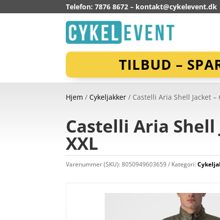
Telefon: 7876 8672 –
kontakt@cykelevent.dk
TILBUD – SPA
Hjem
/
Cykeljakker
/ Castelli Aria Shell Jacket 
Castelli Aria Shel
XXL
Varenummer (SKU):
8050949603659
Kategori:
Cykelja