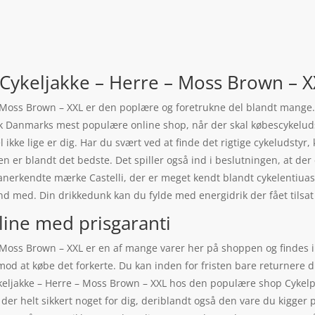
 – Cykeljakke – Herre – Moss Brown – XX
e – Moss Brown – XXL er den poplære og foretrukne del blandt mange
ok Danmarks mest populære online shop, når der skal købescykeluds
 ikke lige er dig. Har du svært ved at finde det rigtige cykeludstyr, 
 er blandt det bedste. Det spiller også ind i beslutningen, at der er
 anerkendte mærke Castelli, der er meget kendt blandt cykelentiua
nd med. Din drikkedunk kan du fylde med energidrik der fået tilsa
line med prisgaranti
e – Moss Brown – XXL er en af mange varer her på shoppen og findes 
mod at købe det forkerte. Du kan inden for fristen bare returnere di
ykeljakke – Herre – Moss Brown – XXL hos den populære shop Cykelpa
r der helt sikkert noget for dig, deriblandt også den vare du kigger