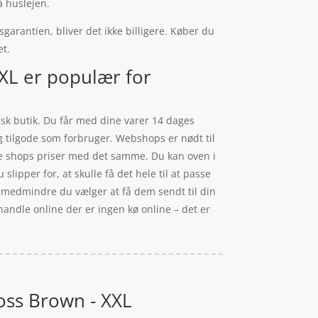
å huslejen.
sgarantien, bliver det ikke billigere. Køber du
et.
XXL er populær for
sisk butik. Du får med dine varer 14 dages
ig tilgode som forbruger. Webshops er nødt til
ige shops priser med det samme. Du kan oven i
lipper for, at skulle få det hele til at passe
, medmindre du vælger at få dem sendt til din
handle online der er ingen kø online – det er
.
 Moss Brown - XXL