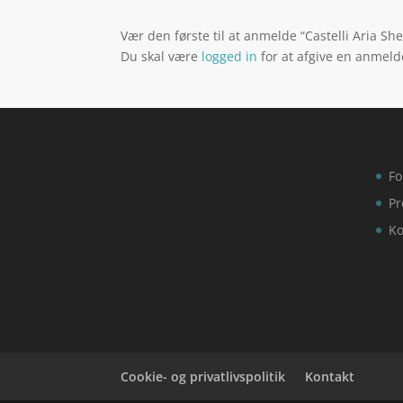
Vær den første til at anmelde “Castelli Aria Sh
Du skal være
logged in
for at afgive en anmeld
Fo
Pr
Ko
Cookie- og privatlivspolitik
Kontakt