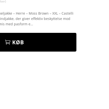
ser)
ykeljakke – Herre – Moss Brown – XXL – Castelli
vindjakke, der giver effektiv beskyttelse mod
omis med pasform e…
KØB