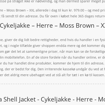
adresse på strøget ikke er nødvendig, og man dermed sparer meget p
rre – Moss Brown – XXL allerede i dag til kun kr. 979.00 – og med pri
 få sendt til din adresse. Du får oven i købet hele 365 dages returr
 – Cykeljakke – Herre – Moss Brown – 
e, giver de dig lidt bedre rettigheder, end hvis du handler i en fy
ttet, og i nogle tilfælde giver shoppen endda mere og det kommer d
 som gør det let at sammenligne priser, når man kan se de forskell
n mobiltelefon. En af de store fordele når du handler online, er du s
Når du har handlet dine produkter, kommer de hjem til din adresse
ng, der er bedst for dig. Den irriterende kassekø undgår du ved at 
 er det aldrig mere ubehaget ved at stå alt for tæt i en kø til kassen
ia Shell Jacket - Cykeljakke - Herre -