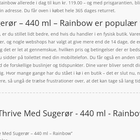
nbow allerede i dag til kun kr. 119.00 – og med prisgarantien, bli
 din adresse. Du får oven i købet hele 365 dages returret.
rør – 440 ml – Rainbow er populær f
 er du stillet lidt bedre, end hvis du handler i en fysisk butik. Va
er, og nogle webshops har valgt at give mere end de 14 dage, de er 
, og det er let at gennemskue, hvilken pris og betingelser der er be
 sidder på toilettet med din mobiltelefon. Du får også en anden st
ed de forskellige buslinjer og tidspunkter. Dine varer bliver sendt di
dig. Hvor mange gange har du stået i kø i en butik – det er slut nu,
dere, så ungå de trælse frustrationer over, at det kan tage så lang ti
hrive Med Sugerør - 440 ml - Rainb
ve Med Sugerør – 440 ml – Rainbow”