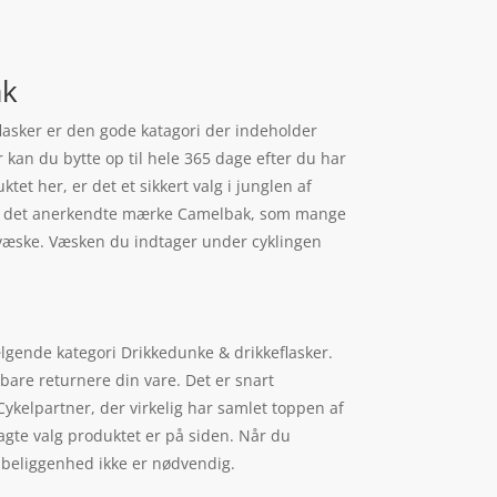
ak
lasker er den gode katagori der indeholder
kan du bytte op til hele 365 dage efter du har
ktet her, er det et sikkert valg i junglen af
 fra det anerkendte mærke Camelbak, som mange
t væske. Væsken du indtager under cyklingen
lgende kategori Drikkedunke & drikkeflasker.
 bare returnere din vare. Det er snart
kelpartner, der virkelig har samlet toppen af
lagte valg produktet er på siden. Når du
 beliggenhed ikke er nødvendig.