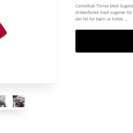
som
4.6
Camelbak Thrive Med Sugerø
ud af 5
drikkeflaske med sugerør får 
baseret på
kundebedø
det let for børn at holde …
mmelser