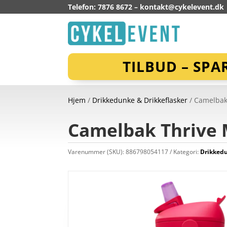
Telefon: 7876 8672 –
kontakt@cykelevent.dk
TILBUD – SPA
Hjem
/
Drikkedunke & Drikkeflasker
/ Camelbak
Camelbak Thrive 
Varenummer (SKU):
886798054117
Kategori:
Drikkedu