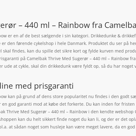
erør – 440 ml – Rainbow fra Camelb
w er en af de best sælgende i sin kategori. Drikkedunke & drikkef
er den førende cykelshop i hele Danmark. Produktet du ser på her 
el skal findes, kan du spille det sikre kort og fylde kurven med produ
r prisgaranti på Camelbak Thrive Med Sugerør – 440 ml – Rainbow
er ude at cykle, skal din drikkedunk være fyldt op, så du har noge
line med prisgaranti
w kan på grund af dens store popularitet nu findes i den godt sæ
r en god garanti mod at købe det forkerte. Du kan inden for fristen
ak Thrive Med Sugerør – 440 ml – Rainbow i den kendte webshop Cy
shoppen kan du helt sikkert finde noget du kan li, og der er det op
 bl.a. at sådan noget som husleje kan være meget lavere, da en god