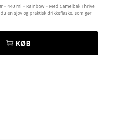
r – 440 ml – Rainbow – Med Camelbak Thrive
du en sjov og praktisk drikkeflaske, som gør
KØB