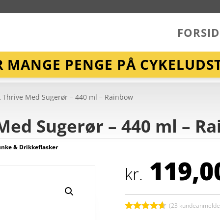
FORSID
R MANGE PENGE PÅ CYKELUDST
 Thrive Med Sugerør – 440 ml – Rainbow
Med Sugerør – 440 ml – R
nke & Drikkeflasker
119,0
kr.
(
23
kundeanmeldel
Bedømt