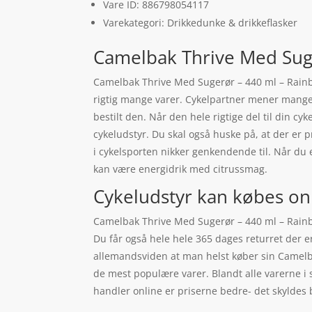
Vare ID: 886798054117
Varekategori: Drikkedunke & drikkeflasker
Camelbak Thrive Med Sug
Camelbak Thrive Med Sugerør – 440 ml – Rainbo
rigtig mange varer. Cykelpartner mener mange 
bestilt den. Når den hele rigtige del til din cyk
cykeludstyr. Du skal også huske på, at der e
i cykelsporten nikker genkendende til. Når du 
kan være energidrik med citrussmag.
Cykeludstyr kan købes on
Camelbak Thrive Med Sugerør – 440 ml – Rainbo
Du får også hele hele 365 dages returret der e
allemandsviden at man helst køber sin Camelb
de mest populære varer. Blandt alle varerne i 
handler online er priserne bedre- det skyldes