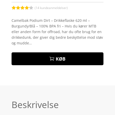
(
14
kundeanmeldelser)
Bedømt
som
4.1
Camelbak Podium Dirt – Drikkeflaske 620 ml –
ud af 5
Burgundy/Blå – 100% BPA fri – Hvis du kører MTB
baseret
på
eller anden form for offroad, har du ofte brug for en
kundebedø
drikkedunk, der giver dig bedre beskyttelse mod støv
mmelser
og mudde…
KØB
Beskrivelse