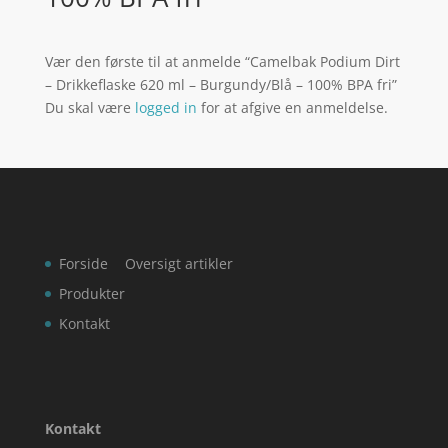
Vær den første til at anmelde “Camelbak Podium Dirt
– Drikkeflaske 620 ml – Burgundy/Blå – 100% BPA fri”
Du skal være
logged in
for at afgive en anmeldelse.
Forside
Oversigt artikler
Produkter
Kontakt
Kontakt