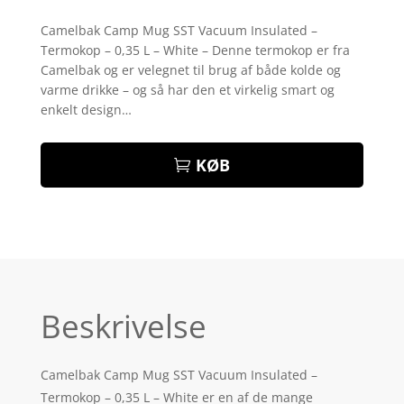
Bedømt
som
4.4
Camelbak Camp Mug SST Vacuum Insulated –
ud af 5
Termokop – 0,35 L – White – Denne termokop er fra
baseret
på
Camelbak og er velegnet til brug af både kolde og
kundebedø
varme drikke – og så har den et virkelig smart og
mmelser
enkelt design…
KØB
Beskrivelse
Camelbak Camp Mug SST Vacuum Insulated –
Termokop – 0,35 L – White er en af de mange