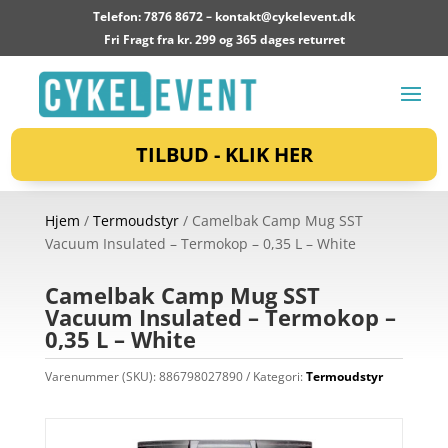
Telefon: 7876 8672 –
kontakt@cykelevent.dk
Fri Fragt fra kr. 299 og 365 dages returret
TILBUD - KLIK HER
Hjem
/
Termoudstyr
/ Camelbak Camp Mug SST
Vacuum Insulated – Termokop – 0,35 L – White
Camelbak Camp Mug SST
Vacuum Insulated – Termokop –
0,35 L – White
Varenummer (SKU):
886798027890
Kategori:
Termoudstyr