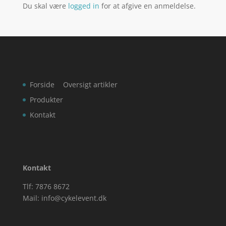
Du skal være
logged in
for at afgive en anmeldelse.
Forside
Oversigt artikler
Produkter
Kontakt
Kontakt
Tlf: 7876 8672
Mail:
info@cykelevent.dk