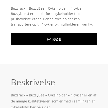
Bedømt
som
4.7
Buzzrack – BuzzyBee – Cykelholder – 4 cykler –
ud af 5
Buzzybee 4 er en platform-cykelholder til den
baseret på
kundebedø
prisbevidste køber. Denne cykelholder kan
mmelser
transportere op til 4 cykler og hjulholderen kan fly…
KØB
Beskrivelse
Buzzrack – BuzzyBee – Cykelholder – 4 cykler er en af
de mange kvalitetsvarer, som er med i samlingen af
cykeludstyr her på siden.