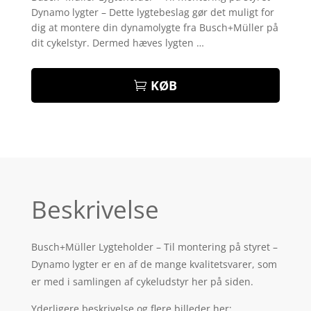
Dynamo lygter – Dette lygtebeslag gør det muligt for
dig at montere din dynamolygte fra Busch+Müller på
dit cykelstyr. Dermed hæves lygten …
KØB
Beskrivelse
Busch+Müller Lygteholder – Til montering på styret –
Dynamo lygter er en af de mange kvalitetsvarer, som
er med i samlingen af cykeludstyr her på siden.
Yderligere beskrivelse og flere billeder her: