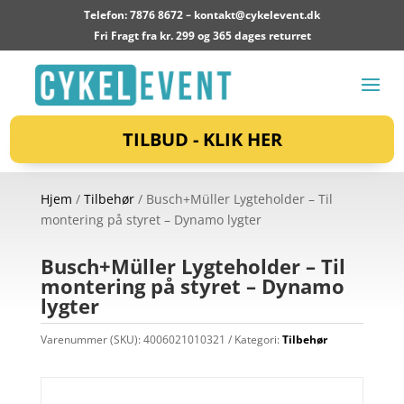
Telefon: 7876 8672 –
kontakt@cykelevent.dk
Fri Fragt fra kr. 299 og 365 dages returret
TILBUD - KLIK HER
Hjem
/
Tilbehør
/ Busch+Müller Lygteholder – Til
montering på styret – Dynamo lygter
Busch+Müller Lygteholder – Til
montering på styret – Dynamo
lygter
Varenummer (SKU):
4006021010321
Kategori:
Tilbehør