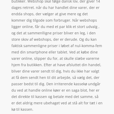
butikker. Webshop skal følge dansk lov, der giver 14
dages retrret. når du har handlet dine varer, der er
endda shops, der vælger at give mere og det
kommer dig tilgode som forbruger. Når webshops
ligger online, får du med et par klik et stort udvalg ,
og det at sammenlligne priser bliver en leg, i den
store skov af webshops, der er derude. Og du kan
faktisk sammenligne priser i løbet af nul-komma-fem
med din smartphone eller tablet. Ved at købe dine
varer online, slipper du for, at skulle slæbe varerne
hjem fra butikken. Efter at have afsluttet din handel,
bliver dine varer sendt til dig, hvis du ikke har valgt
at få dem sendt hen til dit arbejde, så vælg det, der
passer bedst til dig. Den irriterende kassekø undgår
du ved at handle online køer er en saga blot, her er
det direkte til kassen og betale med det samme, så
er det aldrig mere ubehaget ved at stå alt for tæt i en
kø til kassen.