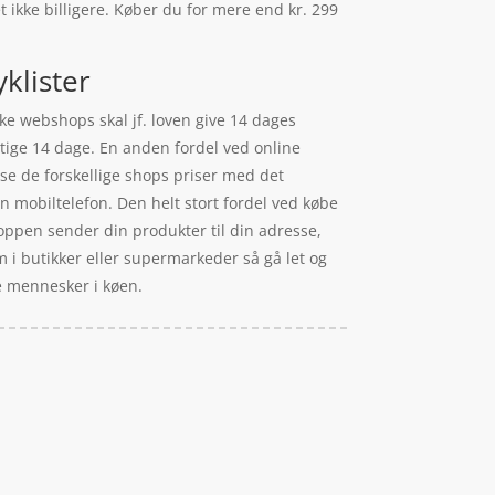
t ikke billigere. Køber du for mere end kr. 299
klister
ke webshops skal jf. loven give 14 dages
tige 14 dage. En anden fordel ved online
n se de forskellige shops priser med det
n mobiltelefon. Den helt stort fordel ved købe
Shoppen sender din produkter til din adresse,
m i butikker eller supermarkeder så gå let og
me mennesker i køen.