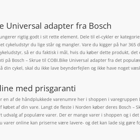
ke Universal adapter fra Bosch
ngerer rigtig godt i sit rette element. Dele til el-cykler er kategor
et cykeludstyr du lige står og mangler. Vare du kigger på har 365 
ykeludstyr, så er du faktisk i mål, hvis du køber dette produkt, det 
aranti på Bosch – Skrue til COBI.Bike Universal adapter fra det pop
på din cykel, skal du ikke lave beynderfejlen og ikke have noget v
line med prisgaranti
 er en af de håndplukkede varenumre her i shoppen i varegruppen D
af købet af din vare. Langt de fleste i Norden køber deres Bosch – S
t udvalg af populære varer. Der er mange varer i shoppen og i det s
varer online kan priserne være lavere- og det kan lade sig gøre fo