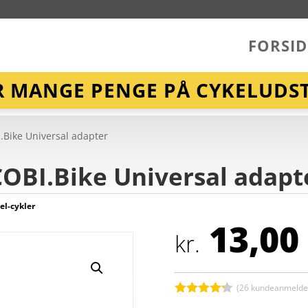
FORSID
R MANGE PENGE PÅ CYKELUDST
I.Bike Universal adapter
 COBI.Bike Universal adapt
 el-cykler
13,00
kr.
(
26
kundeanmeldel
Bedømt