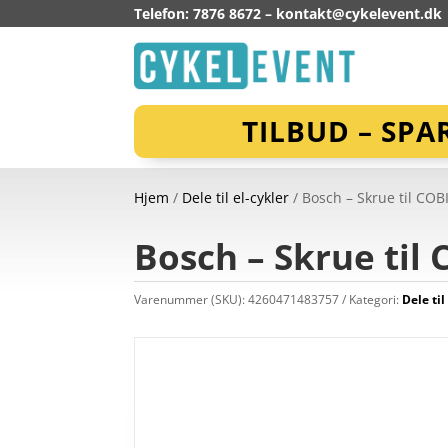
Telefon: 7876 8672 –
kontakt@cykelevent.dk
TILBUD – SPA
Hjem
/
Dele til el-cykler
/ Bosch – Skrue til COB
Bosch – Skrue til
Varenummer (SKU):
4260471483757
Kategori:
Dele til