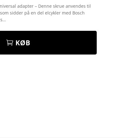
Universal adapter – Denne skrue anvendes til
 som sidder på en del elcykler med Bosch
gs…
KØB