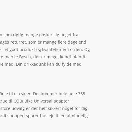
ien som rigtig mange ønsker sig noget fra.
dages returret, som er mange flere dage end
er et godt produkt og kvaliteten er i orden. Og
ulære mærke Bosch, der er meget kendt blandt
æske med. Din drikkedunk kan du fylde med
ele til el-cykler. Der kommer hele hele 365
krue til COBI.Bike Universal adapter i
tore udvalg er der helt sikkert noget for dig,
rdi shoppen sparer husleje til en almindelig