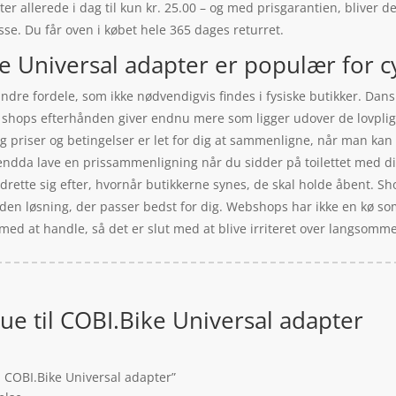
er allerede i dag til kun kr. 25.00 – og med prisgarantien, bliver de
esse. Du får oven i købet hele 365 dages returret.
e Universal adapter er populær for cy
ndre fordele, som ikke nødvendigvis findes i fysiske butikker. Dans
el shops efterhånden giver endnu mere som ligger udover de lovplig
, og priser og betingelser er let for dig at sammenligne, når man ka
endda lave en prissammenligning når du sidder på toilettet med di
indrette sig efter, hvornår butikkerne synes, de skal holde åbent. 
å den løsning, der passer bedst for dig. Webshops har ikke en kø so
 med at handle, så det er slut med at blive irriteret over langsom
ue til COBI.Bike Universal adapter
l COBI.Bike Universal adapter”