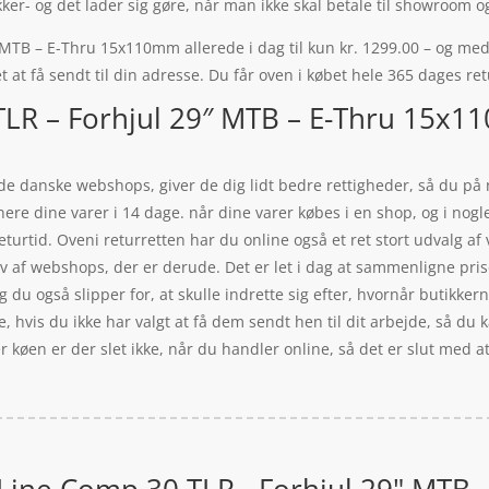
ker- og det lader sig gøre, når man ikke skal betale til showroom o
TB – E-Thru 15x110mm allerede i dag til kun kr. 1299.00 – og med p
t at få sendt til din adresse. Du får oven i købet hele 365 dages ret
TLR – Forhjul 29″ MTB – E-Thru 15x1
 de danske webshops, giver de dig lidt bedre rettigheder, så du på 
rnere dine varer i 14 dage. når dine varer købes i en shop, og i no
turtid. Oveni returretten har du online også et ret stort udvalg af 
skov af webshops, der er derude. Det er let i dag at sammenligne pr
 du også slipper for, at skulle indrette sig efter, hvornår butikke
se, hvis du ikke har valgt at få dem sendt hen til dit arbejde, så du 
 køen er der slet ikke, når du handler online, så det er slut med a
Line Comp 30 TLR - Forhjul 29" MTB