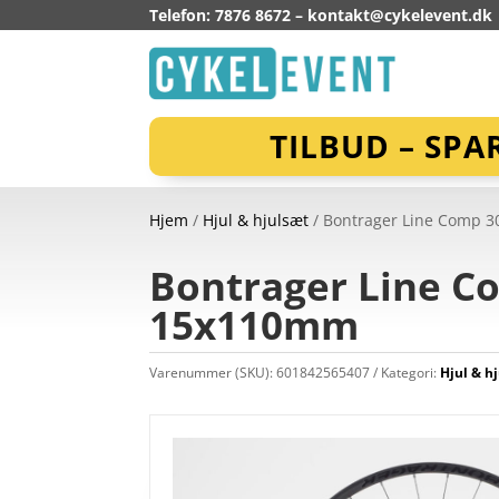
Telefon: 7876 8672 –
kontakt@cykelevent.dk
TILBUD – SPA
Hjem
/
Hjul & hjulsæt
/ Bontrager Line Comp 3
Bontrager Line Co
15x110mm
Varenummer (SKU):
601842565407
Kategori:
Hjul & h