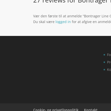
Vær den første til at anmelde “Bontrager Lin
Du skal være
logged in
for at afgive en anmeld
Fo
Pr
Ko
Cookie- og privatlivspolitik
Kontakt