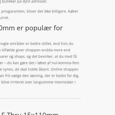
g butikker på dyre adresser.
risgarantien, bliver det ikke billigere. Køber
urret.
10mm er populær for
nogle områder er bedre stillet, end hvis du
gle tilfælde giver shoppen endda mere end
varer og shops, og det bevirker, at du med få
iser – du kan gøre det i løbet af nul-komma-fem
rne synes, de skal holde åbent. Online shoppen
kan frit vælge den løsning, der er bedst for dig.
t blive irriteret over langsomme mennesker i
 - E-Thru 15x110mm