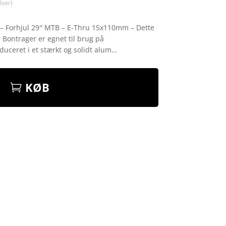
ser)
– Forhjul 29″ MTB – E-Thru 15x110mm – Dette
a Bontrager er egnet til brug på
duceret i et stærkt og solidt alum…
KØB