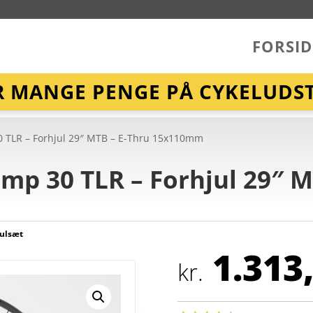
FORSID
R MANGE PENGE PÅ CYKELUDST
0 TLR – Forhjul 29″ MTB – E-Thru 15x110mm
mp 30 TLR – Forhjul 29″ M
julsæt
1.313
kr.