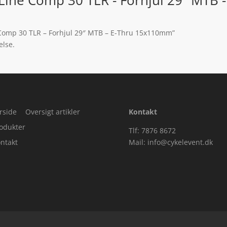
e Comp 30 TLR – Forhjul 29″ MTB – E-Thru 15x110mm”
else.
rside
Oversigt artikler
Kontakt
odukter
Tlf: 7876 8672
ntakt
Mail:
info@cykelevent.dk