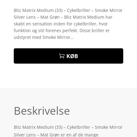
Bedømt
som
4.4
Bliz Matrix Medium (33) – Cykelbriller – Smoke Mirror
ud af 5
Silver Lens – Mat Grøn – Bliz Matrix Medium har
baseret
på
skabt en sensation inden for cykelbriller, hvor
kundebedø
funktion og stil forenes perfekt. Disse briller er
mmelser
udstyret med Smoke Mirror…
KØB
Beskrivelse
Bliz Matrix Medium (33) – Cykelbriller – Smoke Mirror
Silver Lens – Mat Grøn er en af de mange