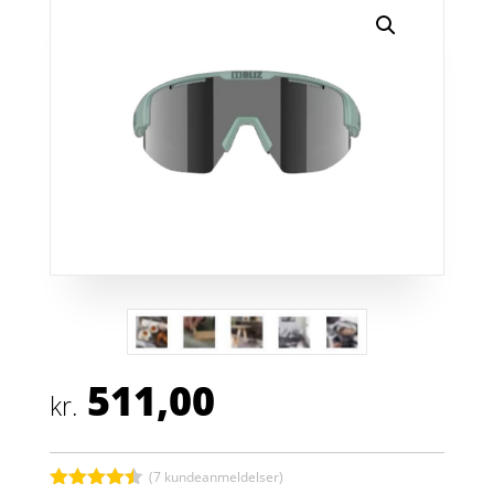
511,00
kr.
(
7
kundeanmeldelser)