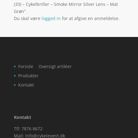
(33) – Cykelbriller – Smoke Mirror Silver Lens – Mat
Grøn”
Du skal være
logged in
for at afgive en anmeldelse.
Forside
Oversigt artikler
Produkter
Kontakt
Kontakt
Tlf: 7876 8672
Mail:
info@cykelevent.dk