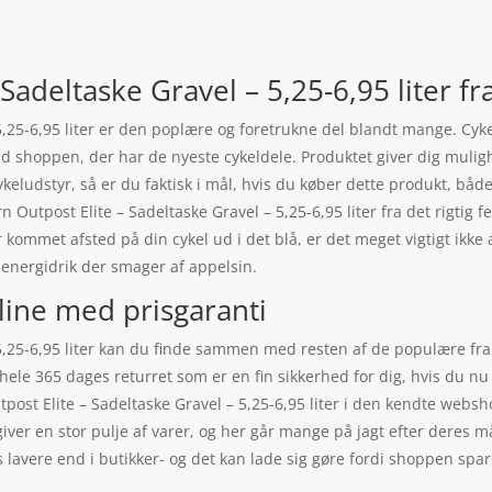
Sadeltaske Gravel – 5,25-6,95 liter f
5,25-6,95 liter er den poplære og foretrukne del blandt mange. Cy
id shoppen, der har de nyeste cykeldele. Produktet giver dig mulighe
cykeludstyr, så er du faktisk i mål, hvis du køber dette produkt, bå
n Outpost Elite – Sadeltaske Gravel – 5,25-6,95 liter fra det rigti
 kommet afsted på din cykel ud i det blå, er det meget vigtigt ikk
energidrik der smager af appelsin.
line med prisgaranti
 5,25-6,95 liter kan du finde sammen med resten af de populære fra
le 365 dages returret som er en fin sikkerhed for dig, hvis du nu f
post Elite – Sadeltaske Gravel – 5,25-6,95 liter i den kendte webs
iver en stor pulje af varer, og her går mange på jagt efter deres m
lavere end i butikker- og det kan lade sig gøre fordi shoppen spare