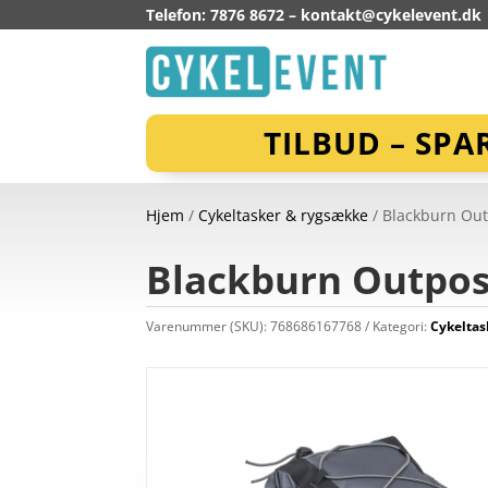
Telefon: 7876 8672 –
kontakt@cykelevent.dk
TILBUD – SPA
Hjem
/
Cykeltasker & rygsække
/ Blackburn Outp
Blackburn Outpost 
Varenummer (SKU):
768686167768
Kategori:
Cykeltas