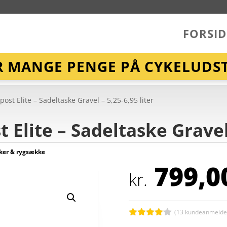
FORSID
R MANGE PENGE PÅ CYKELUDST
ost Elite – Sadeltaske Gravel – 5,25-6,95 liter
Elite – Sadeltaske Gravel 
ker & rygsække
799,0
kr.
(
13
kundeanmeldel
Bedømt