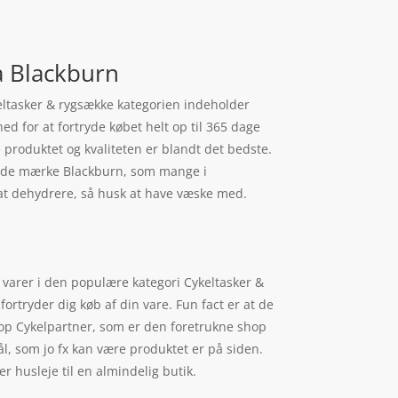
ra Blackburn
keltasker & rygsække kategorien indeholder
d for at fortryde købet helt op til 365 dage
de produktet og kvaliteten er blandt det bedste.
g fede mærke Blackburn, som mange i
e at dehydrere, så husk at have væske med.
 varer i den populære kategori Cykeltasker &
ortryder dig køb af din vare. Fun fact er at de
hop Cykelpartner, som er den foretrukne shop
ål, som jo fx kan være produktet er på siden.
r husleje til en almindelig butik.