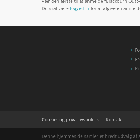
Vær den første til at anmelde “Blackburn Outpos
Du skal være
logged in
for at afgive en anmeld
Fo
Pr
Ko
Cookie- og privatlivspolitik
Kontakt
Denne hjemmeside samler et bredt udvalg af spæ