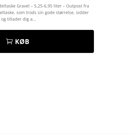
eltaske Gravel – 5,25-6,95 liter – Outpost fra
eltaske, som trods sin gode størrelse, sidder
 og tillader dig a…
KØB