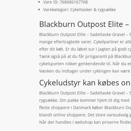
Vare ID: 768686167768
Varekategori: Cykeltasker & rygsække
Blackburn Outpost Elite – 
Blackburn Outpost Elite – Sadeltaske Gravel – 
mange eftertragtede varer. Cykelpartner er alt
efter dit køb. Er du løbet sur i jagten på godt 
Tænk også på at du får prisgaranti på Blackbur
cykelsporten nikker genkendende til. Når du er
Væsken du indtager under cyklingen kan være 
Cykeludstyr kan købes on
Blackburn Outpost Elite – Sadeltaske Gravel –
rygsække. Din pakke kommer hjem til dig med he
fleste shoppere i Danmark køber Blackburn Out
blandt online shoppere. Det store vareudvalg g
Når der handles i webshop kan priserne findes 