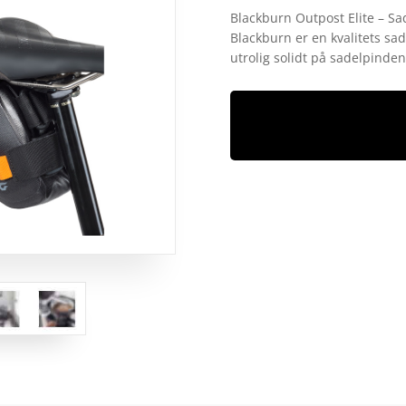
som
4.1
Blackburn Outpost Elite – Sad
ud af 5
Blackburn er en kvalitets sad
baseret
på
utrolig solidt på sadelpinden
kundebedø
mmelser