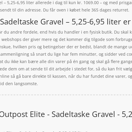
– 5,25-6,95 liter allerede i dag til kun kr. 1069.00 – og med prisgar
 sendt til din adresse. Du får oven i købet hele 365 dages returret.
Sadeltaske Gravel – 5,25-6,95 liter er
r du andre fordele, end hvis du handler i en fysisk butik. Du skal 
nde webshops der giver mere og det kommer dig tilgode som forbrug
nemskue, hvilken pris og betingelser der er bedst, blandt de mange u
ssammenligning så snart du lige har fem minutter, og sidder ved c
, at du ikke kan bære alle din varer på én gang og skal gå flere ga
bede dem om at sende til dit arbejde i stedet for, så du kan frit væl
line så gå bare direkte til kassen, når du har fundet dine varer, o
tid den langsomste.
utpost Elite - Sadeltaske Gravel - 5,2