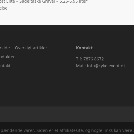
t Elite – Sadeltaske Gravel – 5,25-6,95 liter”
else.
rside
Oversigt artikler
Kontakt
odukter
Tlf: 7876 8672
ntakt
Mail:
info@cykelevent.dk
ndende varer. Siden er et affiiliatesite, og nogle links kan være a