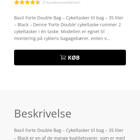
(
3
kundeanmeldelser)
Bedømt
som
4.4
Basil Forte Double Bag – Cykeltasker til bag – 35 liter
ud af 5
– Black – Denne ‘Forte Double’ cykeltaske rummer 2
baseret
på
cykeltasker i én taske. Modellen er egnet til
kundebedø
montering på cyklens bagagebærer, enten v…
mmelser
KØB
Beskrivelse
Basil Forte Double Bag – Cykeltasker til bag – 35 liter
– Black er en af de mange kvalitetsvarer, som er med