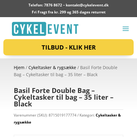
Telefon: 7876 8672 –
kontakt@cykelevent.dk
Fri Fragt fra kr. 299 og 365 dages returret
TILBUD - KLIK HER
Hjem
/
Cykeltasker & rygsække
/ Basil Forte Double
Bag – Cykeltasker til bag – 35 liter – Black
Basil Forte Double Bag –
Cykeltasker til bag – 35 liter –
Black
Varenummer (SKU):
8715019177774
Kategori:
Cykeltasker &
rygsække