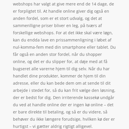
webshops har valgt at give mere end de 14 dage, de
er forpligtet til. At handle online giver dig også en
anden fordel, som er et stort udvalg, og det at
sammenlligne priser bliver en leg, på tværs af
forskellige webshops. For at det ikke skal være løgn,
kan du endda lave en prissammenligning i løbet af
nul-komma-fem med din smartphone eller tablet. Du
får også en anden stor fordel, når du shopper
online, og det er du slipper for, at døje med at få
bugseret alle varerne hjem til dig selv. Når du har
handlet dine produkter, kommer de hjem til din
adresse, eller du kan bede dem om at sende til dit
arbejde i stedet for, så du kan frit vælge den løsning,
der er bedst for dig. Den irriterende kassekø undgår
du ved at handle online der er ingen kø online – det
er bare direkte til betaling, og så er du videre, så
behøver du ikke længere forudsige, hvilken kø der er
hurtigst – vi gætter aldrig rigtigt alligevel.