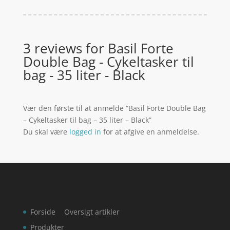
3 reviews for
Basil Forte
Double Bag - Cykeltasker til
bag - 35 liter - Black
Vær den første til at anmelde “Basil Forte Double Bag
– Cykeltasker til bag – 35 liter – Black”
Du skal være
logged in
for at afgive en anmeldelse.
Forside
Oversigt artikler
Produkter